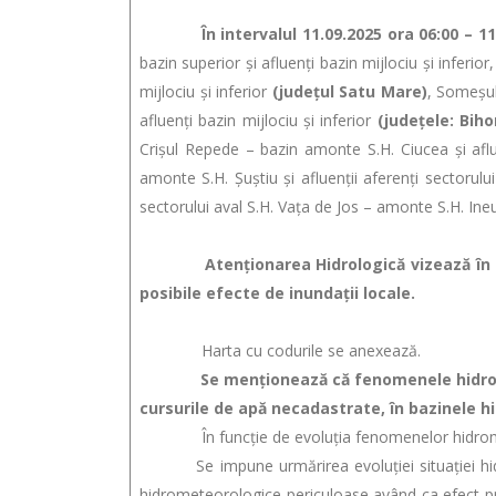
În intervalul 11.09.2025 ora 06:00 – 11.
bazin superior şi afluenţi bazin mijlociu şi inferior
mijlociu şi inferior
(judeţul Satu Mare)
, Someşul
afluenţi bazin mijlociu şi inferior
(judeţele: Bihor
Crișul Repede – bazin amonte S.H. Ciucea și aflu
amonte S.H. Şuștiu și afluenţii aferenţi sectorul
sectorului aval S.H. Vaţa de Jos – amonte S.H. In
Atenţionarea Hidrologică vizează în princi
posibile efecte de inundaţii locale.
Harta cu codurile se anexează.
Se menţionează că fenomenele hidrologice 
cursurile de apă necadastrate, în bazinele h
În funcție de evoluția fenomenelor hidrometeo
Se impune urmărirea evoluției situației hidrom
hidrometeorologice periculoase având ca efect pro