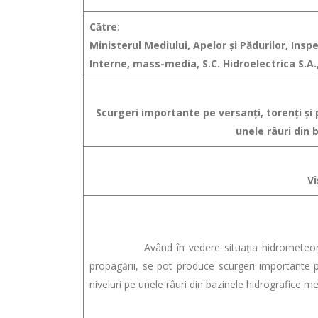
Către:
Ministerul Mediului, Apelor şi Pădurilor, Ins
Interne, mass-media, S.C. Hidroelectrica S.A.
Scurgeri importante pe versanţi, torenţi şi pâ
unele râuri din 
Vi
Având în vedere situaţia hidrometeorologică
propagării, se pot produce scurgeri importante pe v
niveluri pe unele râuri din bazinele hidrografice m