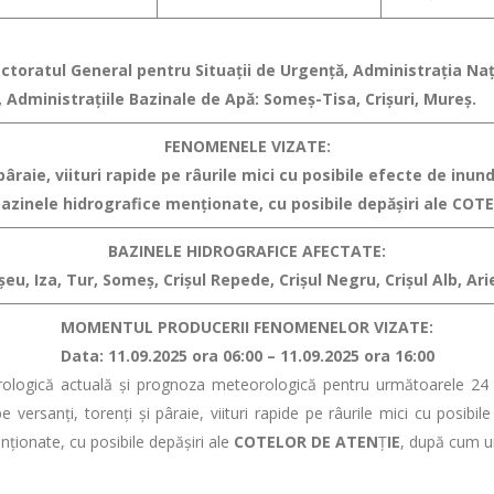
pectoratul General pentru Situaţii de Urgenţă, Administraţia N
, Administraţiile Bazinale de Apă: Someş-Tisa, Crișuri, Mureş.
FENOMENELE VIZATE:
raie, viituri rapide pe râurile mici cu posibile efecte de inunda
bazinele hidrografice menţionate, cu posibile depăşiri ale CO
BAZINELE HIDROGRAFICE AFECTATE:
şeu, Iza, Tur, Someş, Crișul Repede, Crișul Negru, Crișul Alb, Ari
MOMENTUL PRODUCERII FENOMENELOR VIZATE:
Data: 11.09.2025 ora 06:00 – 11.09.2025 ora 16:00
 actuală şi prognoza meteorologică pentru următoarele 24 de or
ersanţi, torenţi şi pâraie, viituri rapide pe râurile mici cu posibile
enţionate, cu posibile depăşiri ale
COTELOR DE ATEN
Ţ
IE
, după cum 