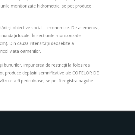
ecțiunile monitorizate hidrometric, se pot produce
dării şi obiective social – economice. De asemenea,
inundații locale. În secțiunile monitorizate
m). Din cauza intensității deosebite a
icol viața oamenilor.
bunurilor, impunerea de restricţii la folosirea
se pot produce depășiri semnificative ale COTELOR DE
ăzute a fi periculoase, se pot înregistra pagube