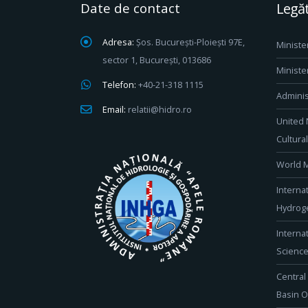
Date de contact
Legăt
Adresa:
Șos. București-Ploiești 97E,
Ministe
sector 1, București, 013686
Ministe
Telefon:
+40-21-318 1115
Adminis
Email:
relatii@hidro.ro
United 
Cultura
World M
Interna
Hydroge
Interna
Scienc
Central
Basin O