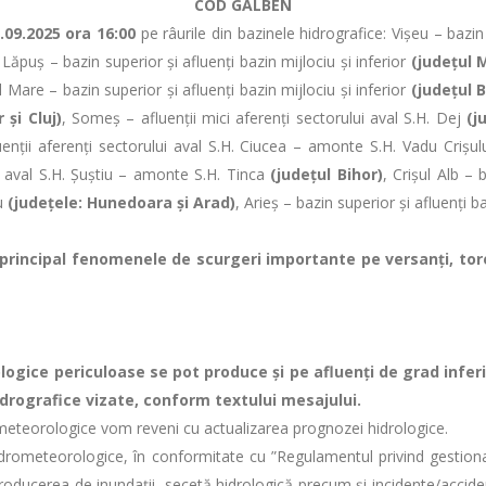
COD GALBEN
09.2025 ora 16:00
pe râurile din bazinele hidrografice: Vişeu – bazin 
, Lăpuș – bazin superior şi afluenţi bazin mijlociu şi inferior
(judeţul
 Mare – bazin superior şi afluenţi bazin mijlociu şi inferior
(judeţul 
 şi Cluj)
, Someş – afluenţii mici aferenţi sectorului aval S.H. Dej
(j
enții aferenți sectorului aval S.H. Ciucea – amonte S.H. Vadu Crișul
ui aval S.H. Şuștiu – amonte S.H. Tinca
(judeţul Bihor)
, Crișul Alb – 
eu
(judeţele: Hunedoara și Arad)
, Arieș – bazin superior și afluenţi ba
pal fenomenele de scurgeri importante pe versanţi, torenţi ş
periculoase se pot produce şi pe afluenţi de grad inferior 
idrografice vizate, conform textului mesajului.
rologice vom reveni cu actualizarea prognozei hidrologice.
eteorologice, în conformitate cu ”Regulamentul privind gestionar
ducerea de inundații, secetă hidrologică precum și incidente/accident