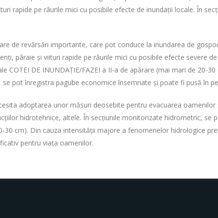
ituri rapide pe râurile mici cu posibile efecte de inundații locale. În s
toare de revărsări importante, care pot conduce la inundarea de gospo
i, pâraie și viituri rapide pe râurile mici cu posibile efecte severe de 
 ale COTEI DE INUNDAȚIE/FAZEI a II-a de apărare (mai mari de 20-30 c
 se pot înregistra pagube economice însemnate și poate fi pusă în per
cesita adoptarea unor măsuri deosebite pentru evacuarea oamenilor şi 
ucţiilor hidrotehnice, altele. În secţiunile monitorizate hidrometric, 
0-30 cm). Din cauza intensității majore a fenomenelor hidrologice prev
icativ pentru viața oamenilor.