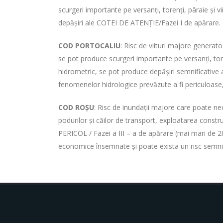
scurgeri importante pe versanți, torenți, pâraie și vi
depășiri ale COTEI DE ATENȚIE/Fazei I de apărare.
COD PORTOCALIU
: Risc de viituri majore genera
se pot produce scurgeri importante pe versanți, torenț
hidrometric, se pot produce depășiri semnificative
fenomenelor hidrologice prevăzute a fi periculoase,
COD ROŞU
: Risc de inundații majore care poate ne
podurilor şi căilor de transport, exploatarea constr
PERICOL / Fazei a III – a de apărare (mai mari de 2
economice însemnate şi poate exista un risc semnif