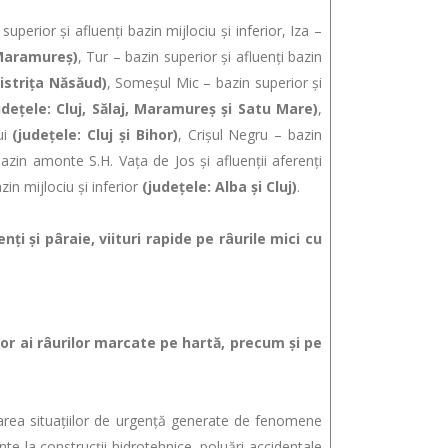
superior şi afluenţi bazin mijlociu şi inferior, Iza –
 Maramureş)
, Tur – bazin superior şi afluenţi bazin
Bistriţa Năsăud)
, Someşul Mic – bazin superior şi
udeţele: Cluj, Sălaj, Maramureş şi Satu Mare)
,
ui
(judeţele: Cluj și Bihor)
, Crișul Negru – bazin
bazin amonte S.H. Vaţa de Jos și afluenţii aferenţi
zin mijlociu și inferior
(judeţele: Alba şi Cluj)
.
i pâraie, viituri rapide pe râurile mici cu
ai râurilor marcate pe hartă, precum şi pe
ea situaţiilor de urgenţă generate de fenomene
e la construcții hidrotehnice, poluări accidentale