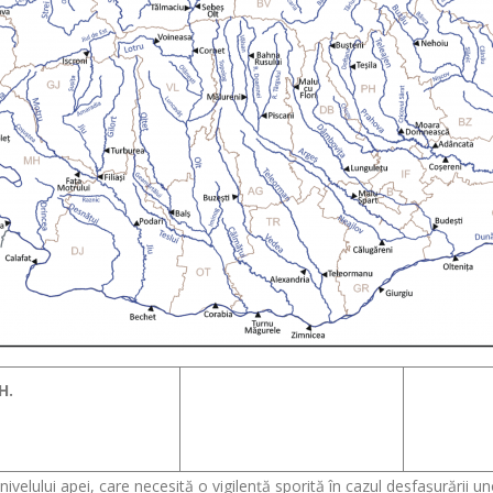
H.
e nivelului apei, care necesită o vigilență sporită în cazul desfașurării u