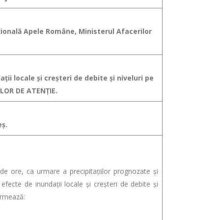
aţională Apele Române, Ministerul Afacerilor
ţii locale şi creşteri de debite şi niveluri pe
TELOR DE ATENŢIE.
eș.
e, ca urmare a precipitaţiilor prognozate şi
 efecte de inundaţii locale şi creşteri de debite şi
urmează: