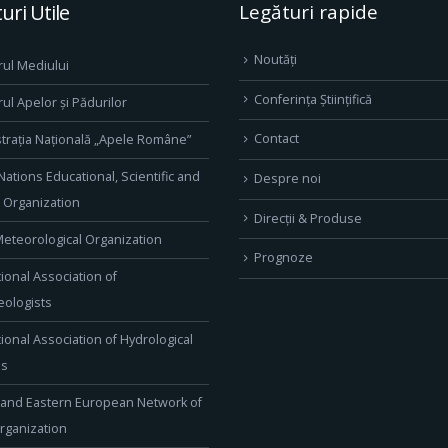
uri Utile
Legături rapide
Noutăți
rul Mediului
Conferința Științifică
rul Apelor și Pădurilor
Contact
trația Națională „Apele Române”
Nations Educational, Scientific and
Despre noi
l Organization
Direcţii & Produse
eteorological Organization
Prognoze
tional Association of
ologists
tional Association of Hydrological
es
 and Eastern European Network of
rganization