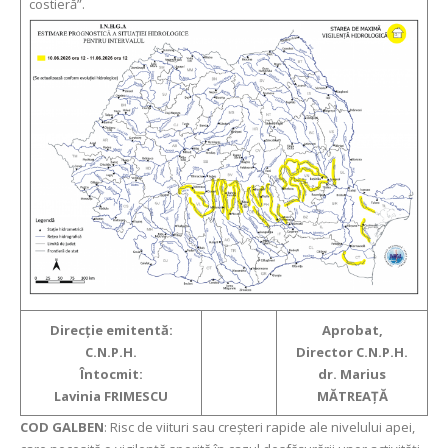
costieră”.
Direcție emitentă:
Aprobat,
C.N.P.H.
Director C.N.P.H.
Întocmit:
dr. Marius
Lavinia FRIMESCU
MĂTREAȚĂ
COD GALBEN
: Risc de viituri sau creșteri rapide ale nivelului apei,