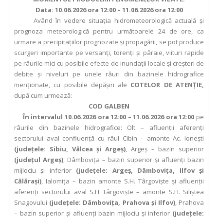
Data: 10.06.2026 ora 12:00 – 11.06.2026 ora 12:00
Având în vedere situația hidrometeorologică actuală și
prognoza meteorologică pentru următoarele 24 de ore, ca
urmare a precipitațiilor prognozate și propagării, se pot produce
scurgeri importante pe versanţi, torenţi şi pâraie, viituri rapide
pe râurile mici cu posibile efecte de inundaţii locale şi creşteri de
debite şi niveluri pe unele râuri din bazinele hidrografice
menţionate, cu posibile depăşiri ale
COTELOR DE ATENŢIE,
după cum urmează:
COD GALBEN
În intervalul 10.06.2026 ora 12:00 – 11.06.2026 ora 12:00
pe
râurile din bazinele hidrografice: Olt – afluenţii aferenţi
sectorului aval confluenţă cu râul Cibin – amonte Ac. Ionești
(judeţele: Sibiu, Vâlcea și Argeș)
, Argeș – bazin superior
(judeţul Argeș)
, Dâmboviţa – bazin superior şi afluenţi bazin
mijlociu şi inferior
(județele: Argeş, Dâmbovița, Ilfov şi
Călăraşi)
, Ialomița – bazin amonte S.H. Târgoviște și afluenții
aferenți sectorului aval S.H Târgoviște – amonte S.H. Siliștea
Snagovului
(județele: Dâmbovița, Prahova și Ilfov)
, Prahova
– bazin superior și afluenți bazin mijlociu și inferior
(județele: