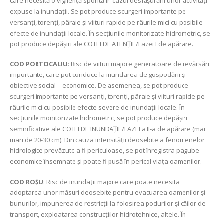
care necesită o vigilență sporită în cazul desfășurării unor activități
expuse la inundații. Se pot produce scurgeri importante pe
versanți, torenți, pâraie și viituri rapide pe râurile mici cu posibile
efecte de inundații locale. În secțiunile monitorizate hidrometric, se
pot produce depășiri ale COTEI DE ATENȚIE/Fazei I de apărare.
COD PORTOCALIU
: Risc de viituri majore generatoare de revărsări
importante, care pot conduce la inundarea de gospodării și
obiective social – economice. De asemenea, se pot produce
scurgeri importante pe versanți, torenți, pâraie și viituri rapide pe
râurile mici cu posibile efecte severe de inundații locale. În
secțiunile monitorizate hidrometric, se pot produce depășiri
semnificative ale COTEI DE INUNDAȚIE/FAZEI a II-a de apărare (mai
mari de 20-30 cm). Din cauza intensității deosebite a fenomenelor
hidrologice prevăzute a fi periculoase, se pot înregistra pagube
economice însemnate și poate fi pusă în pericol viața oamenilor.
COD ROȘU
: Risc de inundații majore care poate necesita
adoptarea unor măsuri deosebite pentru evacuarea oamenilor și
bunurilor, impunerea de restricții la folosirea podurilor și căilor de
transport, exploatarea construcțiilor hidrotehnice, altele. În