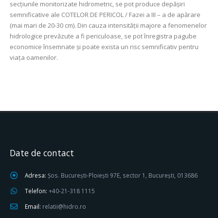
secțiunile monitorizate hidrometric, se pot produce depășiri
semnificative ale COTELOR DE PERICOL / Fazei a III – a de apărare
(mai mari de 20-30 cm). Din cauza intensității majore a fenomenelor
hidrologice prevăzute a fi periculoase, se pot înregistra pagube
economice însemnate și poate exista un risc semnificativ pentru
viața oamenilor.
Date de contact
Adresa:
Șos. București-Ploiești 97E, sector 1, București, 013686
Telefon:
+40-21-318 1115
Email:
relatii@hidro.ro