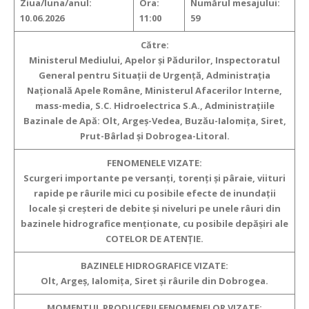
Ziua/luna/anul:
Ora:
Numărul mesajului:
10.06.2026
11:00
59
Către:
Ministerul Mediului, Apelor și Pădurilor, Inspectoratul
General pentru Situații de Urgență, Administrația
Națională Apele Române, Ministerul Afacerilor Interne,
mass-media, S.C. Hidroelectrica S.A., Administrațiile
Bazinale de Apă: Olt, Argeş-Vedea, Buzău-Ialomiţa, Siret,
Prut-Bârlad şi Dobrogea-Litoral.
FENOMENELE VIZATE:
Scurgeri importante pe versanți, torenți și pâraie, viituri
rapide pe râurile mici cu posibile efecte de inundații
locale și creșteri de debite și niveluri pe unele râuri din
bazinele hidrografice menționate, cu posibile depășiri ale
COTELOR DE ATENŢIE.
BAZINELE HIDROGRAFICE VIZATE:
Olt, Argeș, Ialomiţa, Siret şi râurile din Dobrogea.
MOMENTUL PRODUCERII FENOMENELOR VIZATE: