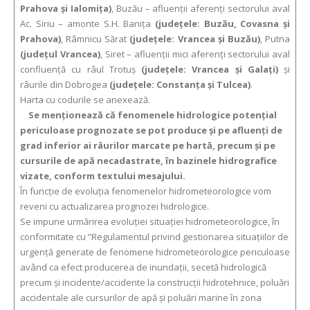
Prahova și Ialomița)
, Buzău – afluenții aferenți sectorului aval
Ac. Siriu – amonte S.H. Banița
(județele: Buzău, Covasna și
Prahova)
, Râmnicu Sărat
(județele: Vrancea și Buzău)
, Putna
(judeţul Vrancea)
, Siret – afluenţii mici aferenţi sectorului aval
confluenţă cu râul Trotuş
(judeţele: Vrancea şi Galaţi)
şi
râurile din Dobrogea
(judeţele: Constanţa şi Tulcea)
.
Harta cu codurile se anexează.
Se menționează că fenomenele hidrologice potențial
periculoase prognozate se pot produce și pe afluenți de
grad inferior ai râurilor marcate pe hartă, precum și pe
cursurile de apă necadastrate, în bazinele hidrografice
vizate, conform textului mesajului.
În funcție de evoluția fenomenelor hidrometeorologice vom
reveni cu actualizarea prognozei hidrologice.
Se impune urmărirea evoluției situației hidrometeorologice, în
conformitate cu ”Regulamentul privind gestionarea situațiilor de
urgență generate de fenomene hidrometeorologice periculoase
având ca efect producerea de inundații, secetă hidrologică
precum și incidente/accidente la construcții hidrotehnice, poluări
accidentale ale cursurilor de apă și poluări marine în zona