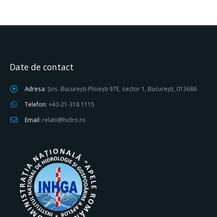
Date de contact
Adresa:
Șos. București-Ploiești 97E, sector 1, București, 013686
Telefon:
+40-21-318 1115
Email:
relatii@hidro.ro