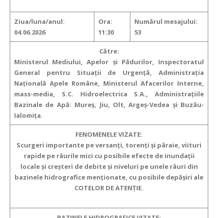
Ziua/luna/anul:
Ora:
Numărul mesajului:
04.06.2026
11:30
53
Către:
Ministerul Mediului, Apelor și Pădurilor, Inspectoratul
General pentru Situații de Urgență, Administrația
Națională Apele Române, Ministerul Afacerilor Interne,
mass-media, S.C. Hidroelectrica S.A., Administrațiile
Bazinale de Apă: Mureş, Jiu, Olt, Argeş-Vedea şi Buzău-
Ialomiţa.
FENOMENELE VIZATE:
Scurgeri importante pe versanți, torenți și pâraie, viituri
rapide pe râurile mici cu posibile efecte de inundații
locale și creșteri de debite și niveluri pe unele râuri din
bazinele hidrografice menționate, cu posibile depășiri ale
COTELOR DE ATENȚIE.
BAZINELE HIDROGRAFICE VIZATE: