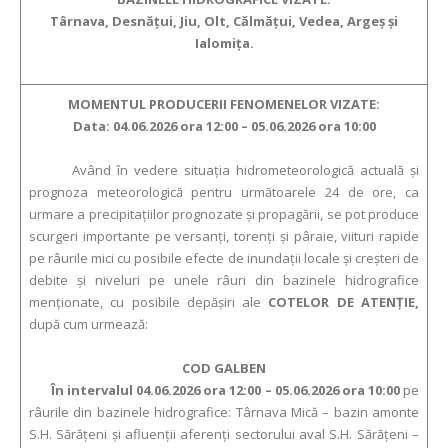
Târnava, Desnăţui, Jiu, Olt, Călmăţui, Vedea, Argeş şi
Ialomiţa.
MOMENTUL PRODUCERII FENOMENELOR VIZATE:
Data: 04.06.2026 ora 12:00 – 05.06.2026 ora 10:00
Având în vedere situația hidrometeorologică actuală și
prognoza meteorologică pentru următoarele 24 de ore, ca
urmare a precipitațiilor prognozate și propagării, se pot produce
scurgeri importante pe versanţi, torenţi şi pâraie, viituri rapide
pe râurile mici cu posibile efecte de inundaţii locale şi creşteri de
debite şi niveluri pe unele râuri din bazinele hidrografice
menţionate, cu posibile depăşiri ale
COTELOR DE ATENŢIE,
după cum urmează:
COD GALBEN
În intervalul 04.06.2026 ora 12:00 – 05.06.2026 ora 10:00
pe
râurile din bazinele hidrografice: Târnava Mică – bazin amonte
S.H. Sărăţeni şi afluenţii aferenţi sectorului aval S.H. Sărăţeni –