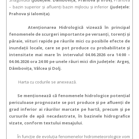
Snagovului
(județele: Dâmboviţa, Prahova şi Ilfov)
, Prahova
– bazin superior şi afluenţi bazin mijlociu şi inferior
(județele:
Prahova şi Ialomiţa)
.
Atenţionarea Hidrologică vizează în principal
fenomenele de scurgeri importante pe versanţi, torenţi şi
pâraie, viituri rapide pe râurile mici cu posibile efecte de
inundaţii locale, care se pot produce cu probabilitate şi
intensitate mai mare în intervalul 04.06.2026 ora 14:00 –
04.06.2026 ora 24:00 pe unele râuri mici din judeţele: Argeş,
Dâmboviţa, Vâlcea şi Dolj.
Harta cu codurile se anexează.
Se menționează că fenomenele hidrologice potențial
periculoase prognozate se pot produce și pe afluenți de
grad inferior ai râurilor marcate pe hartă, precum și pe
cursurile de apă necadastrate, în bazinele hidrografice
vizate, conform textului mesajului.
În funcție de evoluția fenomenelor hidrometeorologice vom