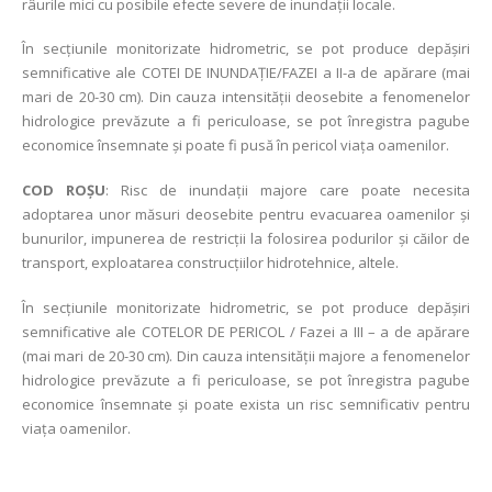
râurile mici cu posibile efecte severe de inundații locale.
În secțiunile monitorizate hidrometric, se pot produce depășiri
semnificative ale COTEI DE INUNDAȚIE/FAZEI a II-a de apărare (mai
mari de 20-30 cm). Din cauza intensității deosebite a fenomenelor
hidrologice prevăzute a fi periculoase, se pot înregistra pagube
economice însemnate și poate fi pusă în pericol viața oamenilor.
COD ROȘU
: Risc de inundații majore care poate necesita
adoptarea unor măsuri deosebite pentru evacuarea oamenilor și
bunurilor, impunerea de restricții la folosirea podurilor și căilor de
transport, exploatarea construcțiilor hidrotehnice, altele.
În secțiunile monitorizate hidrometric, se pot produce depășiri
semnificative ale COTELOR DE PERICOL / Fazei a III – a de apărare
(mai mari de 20-30 cm). Din cauza intensității majore a fenomenelor
hidrologice prevăzute a fi periculoase, se pot înregistra pagube
economice însemnate și poate exista un risc semnificativ pentru
viața oamenilor.