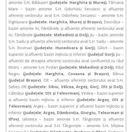
amonte S.H. Bălăuşeri
(județele: Harghita şi Mureş)
, Târnava
Mare – bazin amonte S.H. Odorheiu Secuiesc şi afluenţii
aferenţi sectorului aval S.H. Odorheiu Secuiesc – amonte S.H.
Sighişoara
(județele: Harghita, Mureş şi Braşov)
, Desnăţui –
bazin amonte Ac. Fântânele şi afluenţii aferenţi sectorului aval
Ac. Fântânele
(județele: Mehedinţi şi Dolj)
, Jiu – bazin amonte
S.H. Sadu şi afluenţii aferenţi sectorului aval S.H. Sadu – amonte
S.H. Rovinari
(județele: Hunedoara şi Gorj)
, Gilort – bazin
superior şi afluenţi bazin mijlociu şi inferior
(județul Gorj)
, Jiu –
afluenţii de dreapta aferenţi sectorului aval confluenţă cu râul
Motru – amonte S.H. Podari
(județele: Mehedinţi şi Dolj)
, Râul
Negru
(județele: Harghita, Covasna şi Braşov)
, Bârsa
(județul Braşov)
, Olt – afluenţii aferenţi sectorului aval S.H.
Sebeş Olt
(județele: Sibiu, Vâlcea, Argeş, Gorj, Olt şi Dolj)
,
Călmăţui
(județele: Olt şi Teleorman)
, Vedea – bazin superior
şi afluenţi bazin mijlociu şi inferior
(județele: Argeş, Olt şi
Teleorman)
, Argeş – bazin superior şi afluenţi bazin mijlociu şi
inferior
(județele: Argeş, Dâmboviţa, Giurgiu, Teleorman şi
Ilfov)
, Ialomiţa – bazin amonte S.H. Târgovişte şi afluenţii
aferenţi sectorului aval S.H. Târgovişte – amonte S.H. Siliştea