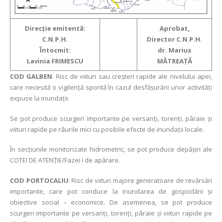
Direcție emitentă:
Aprobat,
C.N.P.H.
Director C.N.P.H.
Întocmit:
dr. Marius
Lavinia FRIMESCU
MĂTREAȚĂ
COD GALBEN
: Risc de viituri sau creșteri rapide ale nivelului apei,
care necesită o vigilență sporită în cazul desfășurării unor activități
expuse la inundații.
Se pot produce scurgeri importante pe versanți, torenți, pâraie și
viituri rapide pe râurile mici cu posibile efecte de inundații locale.
În secțiunile monitorizate hidrometric, se pot produce depășiri ale
COTEI DE ATENȚIE/Fazei I de apărare.
COD PORTOCALIU
: Risc de viituri majore generatoare de revărsări
importante, care pot conduce la inundarea de gospodării și
obiective social – economice. De asemenea, se pot produce
scurgeri importante pe versanți, torenți, pâraie și viituri rapide pe