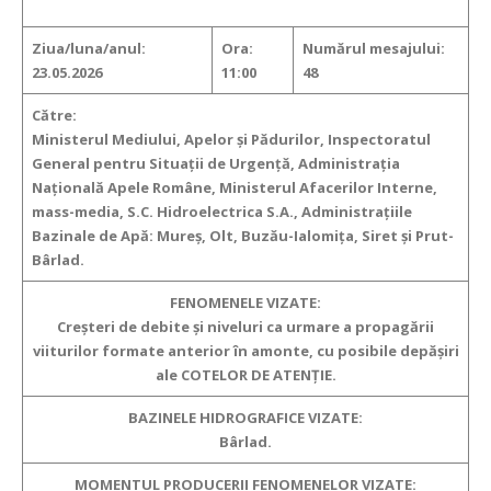
Ziua/luna/anul:
Ora:
Numărul mesajului:
23.05.2026
11:00
48
Către:
Ministerul Mediului, Apelor și Pădurilor, Inspectoratul
General pentru Situații de Urgență, Administrația
Națională Apele Române, Ministerul Afacerilor Interne,
mass-media, S.C. Hidroelectrica S.A., Administrațiile
Bazinale de Apă: Mureș, Olt, Buzău-Ialomița, Siret și Prut-
Bârlad.
FENOMENELE VIZATE:
Creșteri de debite și niveluri ca urmare a propagării
viiturilor formate anterior în amonte, cu posibile depășiri
ale COTELOR DE ATENȚIE.
BAZINELE HIDROGRAFICE VIZATE:
Bârlad.
MOMENTUL PRODUCERII FENOMENELOR VIZATE: