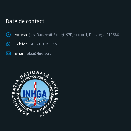
Date de contact
Adresa:
Șos. București-Ploiești 97E, sector 1, București, 013686
Telefon:
+40-21-318 1115
Email:
relatii@hidro.ro