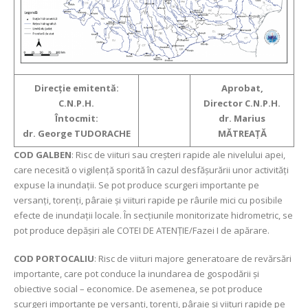
Direcție emitentă:
Aprobat,
C.N.P.H.
Director C.N.P.H.
Întocmit:
dr. Marius
dr. George TUDORACHE
MĂTREAȚĂ
COD GALBEN
: Risc de viituri sau creșteri rapide ale nivelului apei,
care necesită o vigilență sporită în cazul desfășurării unor activități
expuse la inundații. Se pot produce scurgeri importante pe
versanți, torenți, pâraie și viituri rapide pe râurile mici cu posibile
efecte de inundații locale. În secțiunile monitorizate hidrometric, se
pot produce depășiri ale COTEI DE ATENȚIE/Fazei I de apărare.
COD PORTOCALIU
: Risc de viituri majore generatoare de revărsări
importante, care pot conduce la inundarea de gospodării și
obiective social – economice. De asemenea, se pot produce
scurgeri importante pe versanți, torenți, pâraie și viituri rapide pe