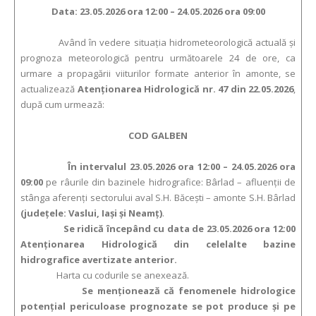
Data: 23.05.2026 ora 12:00 – 24.05.2026 ora 09:00
Având în vedere situația hidrometeorologică actuală și
prognoza meteorologică pentru următoarele 24 de ore, ca
urmare a propagării viiturilor formate anterior în amonte, se
actualizează
Atenționarea Hidrologică nr. 47 din 22.05.2026
,
după cum urmează:
COD GALBEN
În intervalul 23.05.2026 ora 12:00 – 24.05.2026 ora
09:00
pe râurile din bazinele hidrografice: Bârlad – afluenții de
stânga aferenți sectorului aval S.H. Băcești – amonte S.H. Bârlad
(județele: Vaslui, Iași și Neamț)
.
Se ridică începând cu data de 23.05.2026 ora 12:00
Atenționarea Hidrologică din celelalte bazine
hidrografice avertizate anterior.
Harta cu codurile se anexează.
Se menționează că fenomenele hidrologice
potențial periculoase prognozate se pot produce și pe