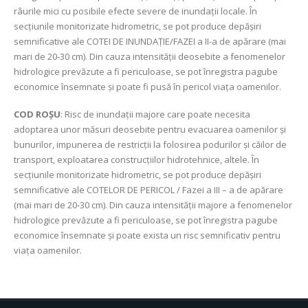
râurile mici cu posibile efecte severe de inundații locale. În
secțiunile monitorizate hidrometric, se pot produce depășiri
semnificative ale COTEI DE INUNDAȚIE/FAZEI a II-a de apărare (mai
mari de 20-30 cm). Din cauza intensității deosebite a fenomenelor
hidrologice prevăzute a fi periculoase, se pot înregistra pagube
economice însemnate și poate fi pusă în pericol viața oamenilor.
COD ROȘU
: Risc de inundații majore care poate necesita
adoptarea unor măsuri deosebite pentru evacuarea oamenilor și
bunurilor, impunerea de restricții la folosirea podurilor și căilor de
transport, exploatarea construcțiilor hidrotehnice, altele. În
secțiunile monitorizate hidrometric, se pot produce depășiri
semnificative ale COTELOR DE PERICOL / Fazei a III – a de apărare
(mai mari de 20-30 cm). Din cauza intensității majore a fenomenelor
hidrologice prevăzute a fi periculoase, se pot înregistra pagube
economice însemnate și poate exista un risc semnificativ pentru
viața oamenilor.