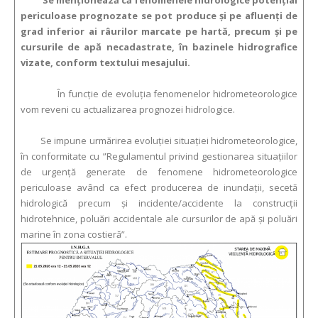
Se menţionează că fenomenele hidrologice potenţial
periculoase prognozate se pot produce şi pe afluenţi de
grad inferior ai râurilor marcate pe hartă, precum şi pe
cursurile de apă necadastrate, în bazinele hidrografice
vizate, conform textului mesajului.
În funcție de evoluția fenomenelor hidrometeorologice
vom reveni cu actualizarea prognozei hidrologice.
Se impune urmărirea evoluției situației hidrometeorologice,
în conformitate cu ”Regulamentul privind gestionarea situaţiilor
de urgenţă generate de fenomene hidrometeorologice
periculoase având ca efect producerea de inundații, secetă
hidrologică precum și incidente/accidente la construcții
hidrotehnice, poluări accidentale ale cursurilor de apă și poluări
marine în zona costieră”.