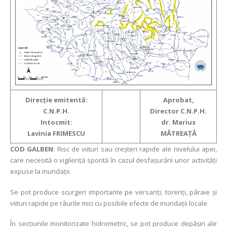
Direcţie emitentă:
Aprobat,
C.N.P.H.
Director C.N.P.H.
Intocmit:
dr. Marius
Lavinia FRIMESCU
MĂTREAŢĂ
COD GALBEN
: Risc de viituri sau creşteri rapide ale nivelului apei,
care necesită o vigilență sporită în cazul desfașurării unor activități
expuse la inundații.
Se pot produce scurgeri importante pe versanți, torenți, pâraie și
viituri rapide pe râurile mici cu posibile efecte de inundații locale.
În secțiunile monitorizate hidrometric, se pot produce depășiri ale