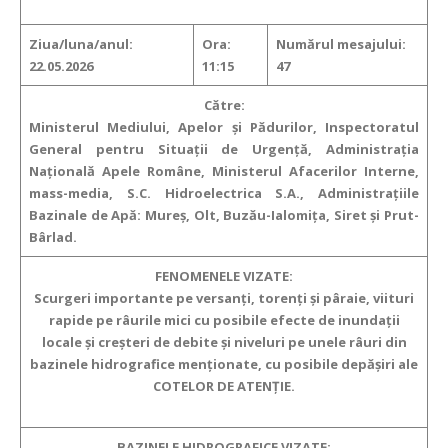
Ziua/luna/anul:
Ora:
Numărul mesajului:
22.05.2026
11:15
47
Către:
Ministerul Mediului, Apelor şi Pădurilor, Inspectoratul
General pentru Situaţii de Urgenţă, Administraţia
Naţională Apele Române, Ministerul Afacerilor Interne,
mass-media, S.C. Hidroelectrica S.A., Administraţiile
Bazinale de Apă: Mureș, Olt, Buzău-Ialomiţa, Siret și Prut-
Bârlad.
FENOMENELE VIZATE:
Scurgeri importante pe versanţi, torenţi şi pâraie, viituri
rapide pe râurile mici cu posibile efecte de inundaţii
locale şi creşteri de debite şi niveluri pe unele râuri din
bazinele hidrografice menţionate, cu posibile depăşiri ale
COTELOR DE ATENŢIE.
BAZINELE HIDROGRAFICE VIZATE: