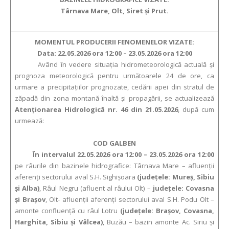
Târnava Mare, Olt, Siret și Prut.
MOMENTUL PRODUCERII FENOMENELOR VIZATE:
Data: 22.05.2026 ora 12:00 – 23.05.2026 ora 12:00
Având în vedere situaţia hidrometeorologică actuală şi
prognoza meteorologică pentru următoarele 24 de ore, ca
urmare a precipitaţiilor prognozate, cedării apei din stratul de
zăpadă din zona montană înaltă şi propagării, se actualizează
Atenţionarea Hidrologică nr. 46 din 21.05.2026
, după cum
urmează:
COD GALBEN
În intervalul 22.05.2026 ora 12:00 – 23.05.2026 ora 12:00
pe râurile din bazinele hidrografice: Târnava Mare – afluenţii
aferenţi sectorului aval S.H. Sighișoara
(judeţele: Mureș, Sibiu
și Alba)
, Râul Negru (afluent al râului Olt) –
judeţele: Covasna
și Brașov
, Olt- afluenţii aferenţi sectorului aval S.H. Podu Olt –
amonte confluenţă cu râul Lotru
(judeţele: Braşov, Covasna,
Harghita, Sibiu și Vâlcea)
, Buzău – bazin amonte Ac. Siriu şi