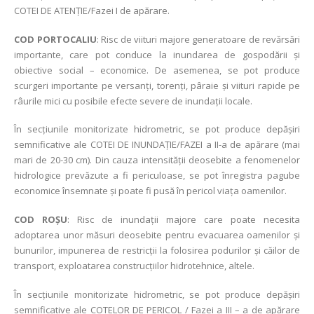
COTEI DE ATENȚIE/Fazei I de apărare.
COD PORTOCALIU
: Risc de viituri majore generatoare de revărsări
importante, care pot conduce la inundarea de gospodării şi
obiective social – economice. De asemenea, se pot produce
scurgeri importante pe versanți, torenți, pâraie și viituri rapide pe
râurile mici cu posibile efecte severe de inundații locale.
În secțiunile monitorizate hidrometric, se pot produce depășiri
semnificative ale COTEI DE INUNDAȚIE/FAZEI a II-a de apărare (mai
mari de 20-30 cm). Din cauza intensității deosebite a fenomenelor
hidrologice prevăzute a fi periculoase, se pot înregistra pagube
economice însemnate și poate fi pusă în pericol viața oamenilor.
COD ROŞU
: Risc de inundații majore care poate necesita
adoptarea unor măsuri deosebite pentru evacuarea oamenilor şi
bunurilor, impunerea de restricţii la folosirea podurilor şi căilor de
transport, exploatarea construcţiilor hidrotehnice, altele.
În secţiunile monitorizate hidrometric, se pot produce depășiri
semnificative ale COTELOR DE PERICOL / Fazei a III – a de apărare