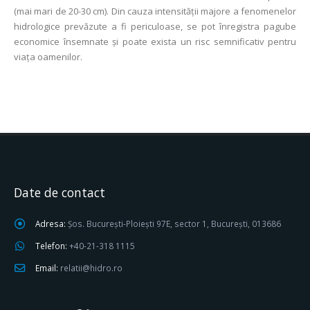
(mai mari de 20-30 cm). Din cauza intensității majore a fenomenelor
hidrologice prevăzute a fi periculoase, se pot înregistra pagube
economice însemnate şi poate exista un risc semnificativ pentru
viața oamenilor.
Date de contact
Adresa:
Șos. București-Ploiești 97E, sector 1, București, 013686
Telefon:
+40-21-318 1115
Email:
relatii@hidro.ro