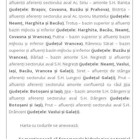
afluenţii aferenţi sectorului aval Ac. Siriu – amonte S.H. Baniţa
(judeţele: Braşov, Covasna, Buzău şi Prahova)
, Bistriţa –
afluenţii aferenţi sectorului aval Ac. Izvoru Muntelui
(judeţele:
Neamţ, Harghita şi Bacău)
, Trotuş – bazin superior şi afluenţi
bazin mijlociu și inferior
(judeţele: Harghita, Bacău, Neamţ,
Covasna şi Vrancea)
, Putna – bazin superior şi afluenţi bazin
mijlociu și inferior
(judeţul Vrancea)
, Râmnicu Sărat – bazin
superior şi afluenţi bazin mijlociu şi inferior
(judeţele: Buzău și
Vrancea)
, Bârlad – bazin amonte S.H. Negrești și afluenţii
aferenţi sectorului aval S.H. Negrești
(judeţele: Neamţ, Vaslui,
Iași, Bacău, Vrancea şi Galaţi)
, Siret – afluenţii de stânga
aferenţi sectorului aval S.H. Lungoci
(judeţul Galaţi)
, Prut –
afluenţii aferenţi sectorului amonte confluenţă cu râul Jijia
(judeţele: Botoșani și Iași)
, Jijia – bazin amonte S.H. Dângeni și
afluenţii aferenţi sectorului aval S.H. Dângeni
(judeţele:
Botoşani şi Iaşi)
, Prut – afluenţii aferenţi sectorului aval S.H.
Drânceni
(judeţele: Vaslui și Galaţi)
.
Harta cu codurile se anexează.