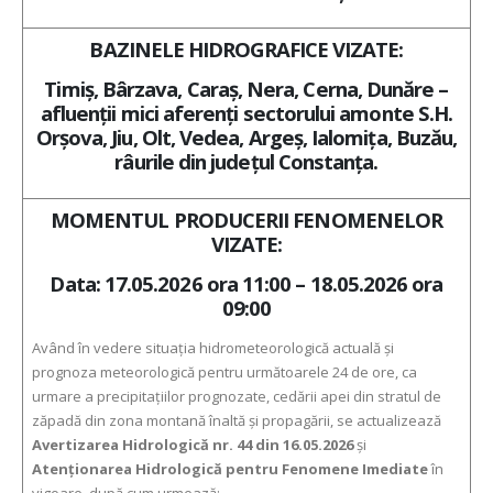
BAZINELE HIDROGRAFICE VIZATE:
Timiș, Bârzava, Caraş, Nera, Cerna, Dunăre –
afluenţii mici aferenţi sectorului amonte S.H.
Orşova, Jiu, Olt, Vedea, Argeş, Ialomiţa, Buzău,
râurile din judeţul Constanţa.
MOMENTUL PRODUCERII FENOMENELOR
VIZATE:
Data: 17.05.2026 ora 11:00 – 18.05.2026 ora
09:00
Având în vedere situaţia hidrometeorologică actuală şi
prognoza meteorologică pentru următoarele 24 de ore, ca
urmare a precipitaţiilor prognozate, cedării apei din stratul de
zăpadă din zona montană înaltă şi propagării, se actualizează
Avertizarea Hidrologică nr. 44 din 16.05.2026
şi
Atenţionarea Hidrologică pentru Fenomene Imediate
în
vigoare, după cum urmează: