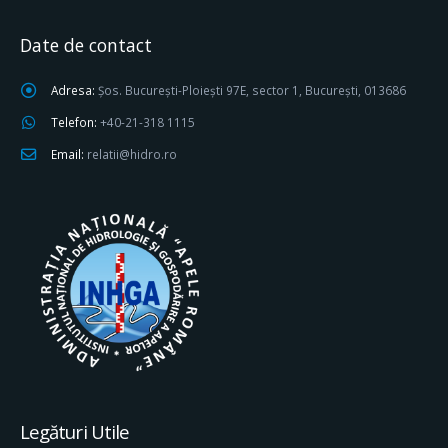
Date de contact
Adresa:
Șos. București-Ploiești 97E, sector 1, București, 013686
Telefon:
+40-21-318 1115
Email:
relatii@hidro.ro
Legături Utile