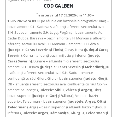
COD GALBEN
În intervalul 17.05.2026 ora 11:00 –
18.05.2026 ora 09:00
pe râurile din bazinele hidrografice: Timiş –
bazin amonte S.H. Sadova şi afluenţii aferenţi sectorului aval
S.H. Sadova – amonte S.H. Lugoj, Pogăniş – bazin amonte Ac.
Cadar Duboz, Bârzava – bazin amonte S.H. Moniom şi afluenţii
aferenţi sectorului aval S.H. Moniom – amonte S.H. Gătaia
(judeţele: Caraş Severin şi Timiş)
, Caraş, Nera
(judeţul Caraş
Severin)
, Cerna – afluenţi bazin mijlociu şi inferior
(judeţul
Caraş Severin)
, Dunăre – afluenţii mici aferenţi sectorului
amonte S.H. Orşova
(judeţele: Caraş Severin şi Mehedinţi)
, Jiu
– afluenţii aferenţi sectorului aval S.H. Sadu – amonte
confluenţă cu râul Gilort, Gilort – bazin superior
(judeţul Gorj)
,
Olt – afluenţii aferenţi sectorului aval confluenţă cu râul Cibin –
amonte Ac. Ioneşti
(judeţele: Sibiu, Vâlcea şi Argeș)
, Olteţ –
bazin superior
(judeţele: Gorj şi Vâlcea),
Vedea – bazin
superior, Teleorman – bazin superior
(judeţele: Argeş, Olt şi
Teleorman)
, Argeş – bazin superior şi afluenţi bazin mijlociu şi
inferior
(judeţele: Argeș, Dâmboviţa, Giurgiu, Teleorman şi