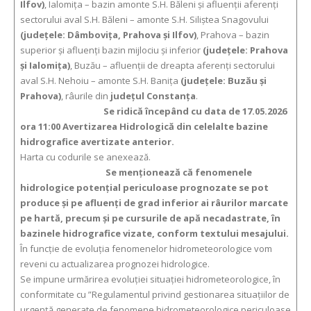
Ilfov)
, Ialomiţa – bazin amonte S.H. Băleni și afluenţii aferenţi
sectorului aval S.H. Băleni – amonte S.H. Siliștea Snagovului
(judeţele: Dâmboviţa, Prahova și Ilfov)
, Prahova – bazin
superior şi afluenţi bazin mijlociu şi inferior
(judeţele: Prahova
şi Ialomiţa)
, Buzău – afluenţii de dreapta aferenţi sectorului
aval S.H. Nehoiu – amonte S.H. Baniţa
(judeţele: Buzău şi
Prahova)
, râurile din
judeţul Constanţa
.
Se ridică începând cu data de 17.05.2026
ora 11:00 Avertizarea Hidrologică din celelalte bazine
hidrografice avertizate anterior.
Harta cu codurile se anexează.
Se menţionează că fenomenele
hidrologice potenţial periculoase prognozate se pot
produce şi pe afluenţi de grad inferior ai râurilor marcate
pe hartă, precum şi pe cursurile de apă necadastrate, în
bazinele hidrografice vizate, conform textului mesajului.
În funcție de evoluția fenomenelor hidrometeorologice vom
reveni cu actualizarea prognozei hidrologice.
Se impune urmărirea evoluției situației hidrometeorologice, în
conformitate cu ”Regulamentul privind gestionarea situaţiilor de
urgenţă generate de fenomene hidrometeorologice periculoase