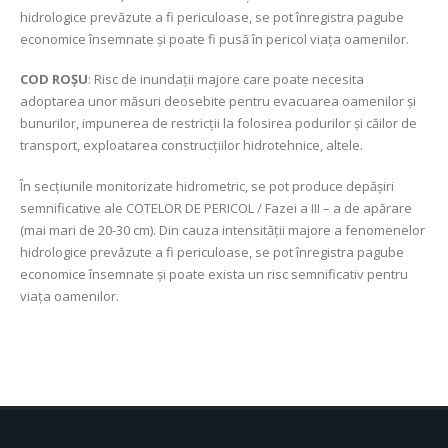
hidrologice prevăzute a fi periculoase, se pot înregistra pagube
economice însemnate și poate fi pusă în pericol viața oamenilor.
COD ROŞU
: Risc de inundații majore care poate necesita
adoptarea unor măsuri deosebite pentru evacuarea oamenilor şi
bunurilor, impunerea de restricţii la folosirea podurilor şi căilor de
transport, exploatarea construcţiilor hidrotehnice, altele.
În secţiunile monitorizate hidrometric, se pot produce depășiri
semnificative ale COTELOR DE PERICOL / Fazei a III – a de apărare
(mai mari de 20-30 cm). Din cauza intensității majore a fenomenelor
hidrologice prevăzute a fi periculoase, se pot înregistra pagube
economice însemnate şi poate exista un risc semnificativ pentru
viața oamenilor.