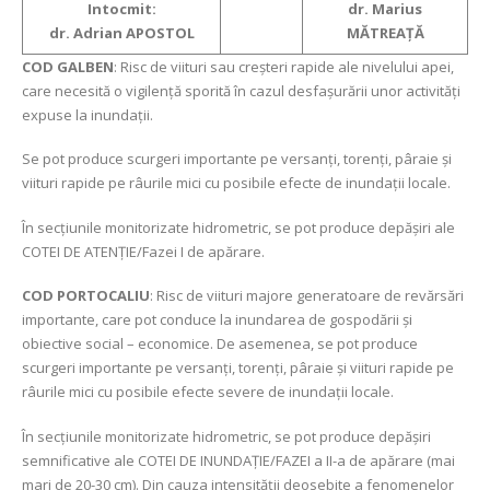
Intocmit:
dr. Marius
dr. Adrian APOSTOL
MĂTREAŢĂ
COD GALBEN
: Risc de viituri sau creşteri rapide ale nivelului apei,
care necesită o vigilență sporită în cazul desfașurării unor activități
expuse la inundații.
Se pot produce scurgeri importante pe versanți, torenți, pâraie și
viituri rapide pe râurile mici cu posibile efecte de inundații locale.
În secțiunile monitorizate hidrometric, se pot produce depășiri ale
COTEI DE ATENȚIE/Fazei I de apărare.
COD PORTOCALIU
: Risc de viituri majore generatoare de revărsări
importante, care pot conduce la inundarea de gospodării şi
obiective social – economice. De asemenea, se pot produce
scurgeri importante pe versanți, torenți, pâraie și viituri rapide pe
râurile mici cu posibile efecte severe de inundații locale.
În secțiunile monitorizate hidrometric, se pot produce depășiri
semnificative ale COTEI DE INUNDAȚIE/FAZEI a II-a de apărare (mai
mari de 20-30 cm). Din cauza intensității deosebite a fenomenelor