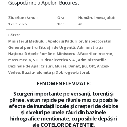
Gospodărire a Apelor, București
Ziua/luna/anul:
Ora:
Numărul mesajului:
17.05.2026
10:30
45
Către:
Ministerul Mediului, Apelor şi Pădurilor, Inspectoratul
General pentru Situaţii de Urgenţă, Administraţia
Naţională Apele Române, Ministerul Afacerilor Interne,
mass-media, S.C. Hidroelectrica S.A., Administraţiile
Bazinale de Apă: Crișuri, Mureș, Banat, Jiu, Olt, Argeş-
Vedea, Buzău-Ialomiţa şi Dobrogea-Litoral.
FENOMENELE VIZATE:
Scurgeri importante pe versanţi, torenţi şi
pâraie, viituri rapide pe râurile mici cu posibile
efecte de inundaţii locale şi creşteri de debite
şi niveluri pe unele râuri din bazinele
hidrografice menţionate, cu posibile depăşiri
ale COTELOR DE ATENŢIE.