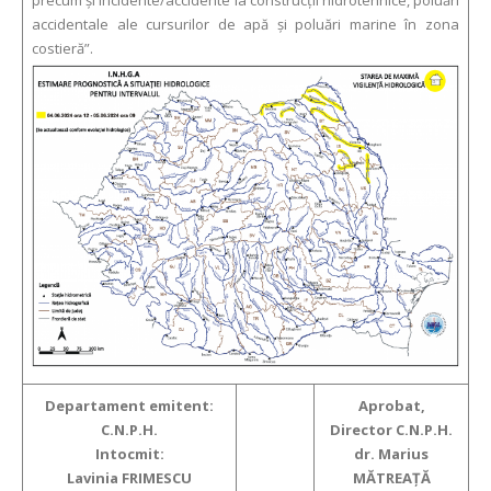
precum și incidente/accidente la construcții hidrotehnice, poluări
accidentale ale cursurilor de apă și poluări marine în zona
costieră”.
Departament emitent:
Aprobat,
C.N.P.H.
Director C.N.P.H.
Intocmit:
dr. Marius
Lavinia FRIMESCU
MĂTREAŢĂ