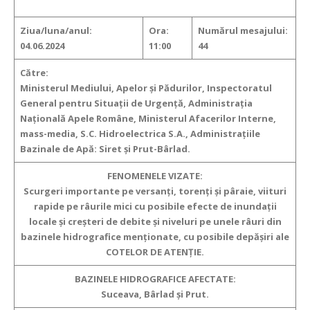
Ziua/luna/anul:
Ora:
Numărul mesajului:
04.06.2024
11:00
44
Către:
Ministerul Mediului, Apelor şi Pădurilor, Inspectoratul
General pentru Situaţii de Urgenţă, Administraţia
Naţională Apele Române, Ministerul Afacerilor Interne,
mass-media, S.C. Hidroelectrica S.A., Administraţiile
Bazinale de Apă: Siret şi Prut-Bârlad.
FENOMENELE VIZATE:
Scurgeri importante pe versanţi, torenţi şi pâraie, viituri
rapide pe râurile mici cu posibile efecte de inundaţii
locale şi creşteri de debite şi niveluri pe unele râuri din
bazinele hidrografice menţionate, cu posibile depăşiri ale
COTELOR DE ATENŢIE.
BAZINELE HIDROGRAFICE AFECTATE:
Suceava, Bârlad şi Prut.