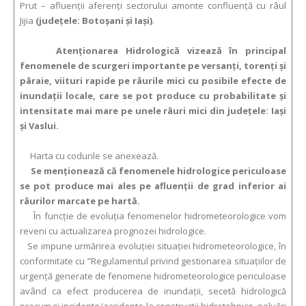
Prut – afluenţii aferenţi sectorului amonte confluenţă cu râul
Jijia
(judeţele: Botoşani şi Iaşi)
.
Atenționarea Hidrologică vizează în principal
fenomenele de scurgeri importante pe versanţi, torenţi şi
pâraie, viituri rapide pe râurile mici cu posibile efecte de
inundaţii locale, care se pot produce cu probabilitate şi
intensitate mai mare pe unele râuri mici din judeţele: Iaşi
şi Vaslui.
Harta cu codurile se anexează.
Se menționează că fenomenele hidrologice periculoase
se pot produce mai ales pe afluenții de grad inferior ai
râurilor marcate pe hartă.
În funcție de evoluția fenomenelor hidrometeorologice vom
reveni cu actualizarea prognozei hidrologice.
Se impune urmărirea evoluției situației hidrometeorologice, în
conformitate cu ”Regulamentul privind gestionarea situaţiilor de
urgenţă generate de fenomene hidrometeorologice periculoase
având ca efect producerea de inundații, secetă hidrologică