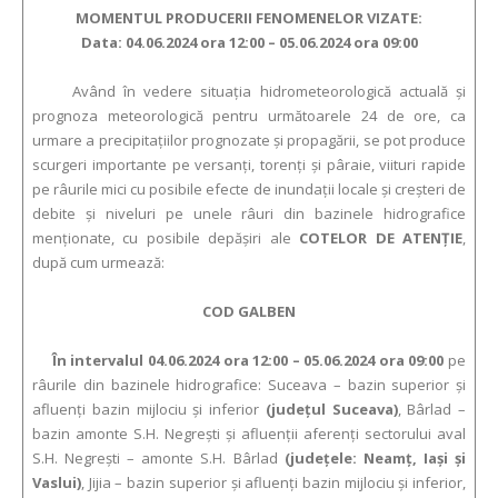
MOMENTUL PRODUCERII FENOMENELOR VIZATE:
Data: 04.06.2024 ora 12:00 – 05.06.2024 ora 09:00
Având în vedere situaţia hidrometeorologică actuală şi
prognoza meteorologică pentru următoarele 24 de ore, ca
urmare a precipitaţiilor prognozate şi propagării, se pot produce
scurgeri importante pe versanţi, torenţi şi pâraie, viituri rapide
pe râurile mici cu posibile efecte de inundaţii locale şi creşteri de
debite şi niveluri pe unele râuri din bazinele hidrografice
menţionate, cu posibile depăşiri ale
COTELOR DE ATENŢIE
,
după cum urmează:
COD GALBEN
În intervalul 04.06.2024 ora 12:00 – 05.06.2024 ora 09:00
pe
râurile din bazinele hidrografice: Suceava – bazin superior şi
afluenţi bazin mijlociu şi inferior
(judeţul Suceava)
, Bârlad –
bazin amonte S.H. Negreşti şi afluenţii aferenţi sectorului aval
S.H. Negreşti – amonte S.H. Bârlad
(judeţele: Neamţ, Iaşi şi
Vaslui)
, Jijia – bazin superior şi afluenţi bazin mijlociu şi inferior,