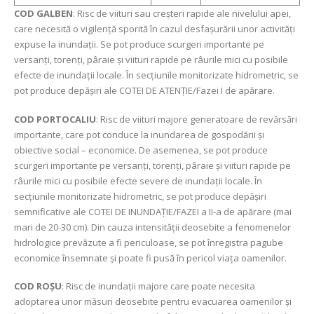
COD GALBEN
: Risc de viituri sau creşteri rapide ale nivelului apei,
care necesită o vigilență sporită în cazul desfașurării unor activități
expuse la inundații. Se pot produce scurgeri importante pe
versanți, torenți, pâraie și viituri rapide pe râurile mici cu posibile
efecte de inundații locale. În secțiunile monitorizate hidrometric, se
pot produce depășiri ale COTEI DE ATENȚIE/Fazei I de apărare.
COD PORTOCALIU
: Risc de viituri majore generatoare de revărsări
importante, care pot conduce la inundarea de gospodării şi
obiective social – economice. De asemenea, se pot produce
scurgeri importante pe versanți, torenți, pâraie și viituri rapide pe
râurile mici cu posibile efecte severe de inundații locale. În
secțiunile monitorizate hidrometric, se pot produce depășiri
semnificative ale COTEI DE INUNDAȚIE/FAZEI a II-a de apărare (mai
mari de 20-30 cm). Din cauza intensității deosebite a fenomenelor
hidrologice prevăzute a fi periculoase, se pot înregistra pagube
economice însemnate și poate fi pusă în pericol viața oamenilor.
COD ROŞU
: Risc de inundații majore care poate necesita
adoptarea unor măsuri deosebite pentru evacuarea oamenilor şi