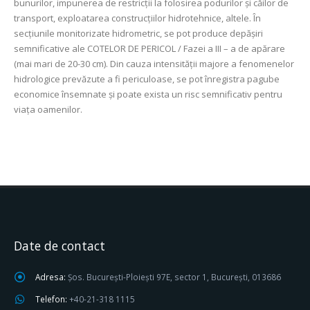
bunurilor, impunerea de restricţii la folosirea podurilor şi căilor de
transport, exploatarea construcţiilor hidrotehnice, altele. În
secţiunile monitorizate hidrometric, se pot produce depășiri
semnificative ale COTELOR DE PERICOL / Fazei a III – a de apărare
(mai mari de 20-30 cm). Din cauza intensității majore a fenomenelor
hidrologice prevăzute a fi periculoase, se pot înregistra pagube
economice însemnate şi poate exista un risc semnificativ pentru
viața oamenilor.
Date de contact
Adresa:
Șos. București-Ploiești 97E, sector 1, București, 013686
Telefon:
+40-21-318 1115