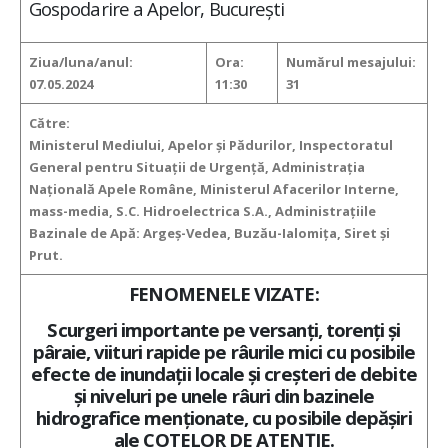
Gospodarire a Apelor, București
Ziua/luna/anul:
Ora:
Numărul mesajului:
07.05.2024
11:30
31
Către:
Ministerul Mediului, Apelor şi Pădurilor, Inspectoratul
General pentru Situaţii de Urgenţă, Administraţia
Naţională Apele Române, Ministerul Afacerilor Interne,
mass-media, S.C. Hidroelectrica S.A., Administraţiile
Bazinale de Apă: Argeş-Vedea, Buzău-Ialomiţa, Siret şi
Prut.
FENOMENELE VIZATE:
Scurgeri importante pe versanţi, torenţi şi
pâraie, viituri rapide pe râurile mici cu posibile
efecte de inundaţii locale şi creşteri de debite
şi niveluri pe unele râuri din bazinele
hidrografice menţionate, cu posibile depăşiri
ale COTELOR DE ATENŢIE.