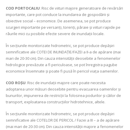
COD PORTOCALIU
: Risc de viituri majore generatoare de revărsări
importante, care pot conduce la inundarea de gospodării şi
obiective social – economice. De asemenea, se pot produce
scurgeri importante pe versanți, torenți, pâraie și viituri rapide pe
râurile mici cu posibile efecte severe de inundații locale.
În secțiunile monitorizate hidrometric, se pot produce depășiri
semnificative ale COTEI DE INUNDAȚIE/FAZEI a II-a de apărare (mai
mari de 20-30 cm). Din cauza intensității deosebite a fenomenelor
hidrologice prevăzute a fi periculoase, se pot înregistra pagube
economice însemnate și poate fi pusă în pericol viața oamenilor.
COD ROŞU
: Risc de inundații majore care poate necesita
adoptarea unor măsuri deosebite pentru evacuarea oamenilor şi
bunurilor, impunerea de restricţii la folosirea podurilor şi căilor de
transport, exploatarea construcţiilor hidrotehnice, altele.
În secţiunile monitorizate hidrometric, se pot produce depășiri
semnificative ale COTELOR DE PERICOL / Fazei a III – a de apărare
(mai mari de 20-30 cm). Din cauza intensității majore a fenomenelor