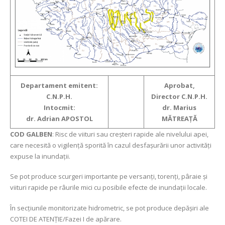
Departament emitent:
Aprobat,
C.N.P.H.
Director C.N.P.H.
Intocmit:
dr. Marius
dr. Adrian APOSTOL
MĂTREAŢĂ
COD GALBEN
: Risc de viituri sau creşteri rapide ale nivelului apei,
care necesită o vigilență sporită în cazul desfașurării unor activități
expuse la inundații.
Se pot produce scurgeri importante pe versanți, torenți, pâraie și
viituri rapide pe râurile mici cu posibile efecte de inundații locale.
În secțiunile monitorizate hidrometric, se pot produce depășiri ale
COTEI DE ATENȚIE/Fazei I de apărare.