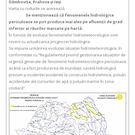
Dâmboviţa, Prahova şi Iaşi.
Harta cu codurile se anexează.
Se menționează că fenomenele hidrologice
periculoase se pot produce mai ales pe afluenții de grad
inferior ai râurilor marcate pe hartă.
În funcție de evoluția fenomenelor hidrometeorologice vom
reveni cu actualizarea prognozei hidrologice.
Se impune urmărirea evoluției situației hidrometeorologice, în
conformitate cu ”Regulamentul privind gestionarea situaţiilor de
urgenţă generate de fenomene hidrometeorologice periculoase
având ca efect producerea de inundații, secetă hidrologică
precum și incidente/accidente la construcții hidrotehnice, poluări
accidentale ale cursurilor de apă și poluări marine în zona
costieră”.