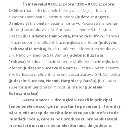
În intervalul 07.05.2024 ora 13:00 – 07.05.2024 ora
24:00
pe râurile din bazinele hidrografice: Argeş – bazin
superior, Dâmboviţa – bazin superior
(judeţele: Argeş şi
Dâmboviţa)
, Ialomiţa – bazin amonte Ac. Pucioasa şi afluenţii
aferenţi sectorului aval Ac. Pucioasa – amonte S.H. Siliştea
Snagovului
(judeţele: Dâmboviţa, Prahova şi Ilfov)
, Prahova
– bazin superior şi afluenţi bazin mijlociu şi inferior
(judeţele:
Prahova şi Ialomiţa)
, Buzău – afluenţii aferenţi sectorului aval
S.H. Nehoiu – amonte S.H. Baniţa
(judeţele: Buzău şi
Prahova)
, Moldova – bazin superior şi afluenţi bazin mijlociu şi
inferior
(judeţele: Suceava şi Neamţ)
, Bistriţa – bazin amonte
S.H. Cârlibaba şi afluenţii aferenţi sectorului aval S.H. Cârlibaba
(judeţele: Suceava, Neamţ, Harghita şi Bacău)
, Jijia – bazin
superior şi afluenţi bazin mijlociu şi inferior
(judeţele:
Botoşani şi Iaşi)
.
Atenționarea Hidrologică vizează în principal
fenomenele de scurgeri importante pe versanţi, torenţi şi
pâraie, viituri rapide pe râurile mici cu posibile efecte de
inundaţii locale, care se pot produce cu probabilitate şi
intensitate mai mare pe unele râuri mici din judeţele: