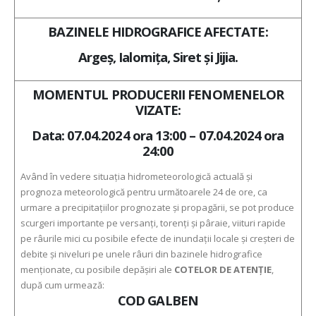
BAZINELE HIDROGRAFICE AFECTATE:
Argeş, Ialomiţa, Siret şi Jijia.
MOMENTUL PRODUCERII FENOMENELOR
VIZATE:
Data: 07.04.2024 ora 13:00 – 07.04.2024 ora
24:00
Având în vedere situaţia hidrometeorologică actuală şi
prognoza meteorologică pentru următoarele 24 de ore, ca
urmare a precipitaţiilor prognozate şi propagării, se pot produce
scurgeri importante pe versanţi, torenţi şi pâraie, viituri rapide
pe râurile mici cu posibile efecte de inundaţii locale şi creşteri de
debite şi niveluri pe unele râuri din bazinele hidrografice
menţionate, cu posibile depăşiri ale
COTELOR DE ATENŢIE
,
după cum urmează:
COD GALBEN