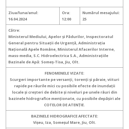
Ziua/luna/anul:
Ora:
Numărul mesajului:
16.04.2024
12:00
25
Către:
Ministerul Mediului, Apelor şi Pădurilor, Inspectoratul
General pentru Situaţii de Urgenţă, Administraţia
Naţională Apele Române, Ministerul Afacerilor Interne,
mass-media, S.C. Hidroelectrica S.A., Administraţiile
Bazinale de Apă: Someş-Tisa, Jiu, Olt.
FENOMENELE VIZATE:
Scurgeri importante pe versanţi, torenţi şi pâraie, viituri
rapide pe râurile mici cu posibile efecte de inundaţii
locale şi creşteri de debite şi niveluri pe unele râuri din
bazinele hidrografice menţionate, cu posibile depăşiri ale
COTELOR DE ATENŢIE.
BAZINELE HIDROGRAFICE AFECTATE:
Vişeu, Iza, Someşul Mare, Jiu, Olt.