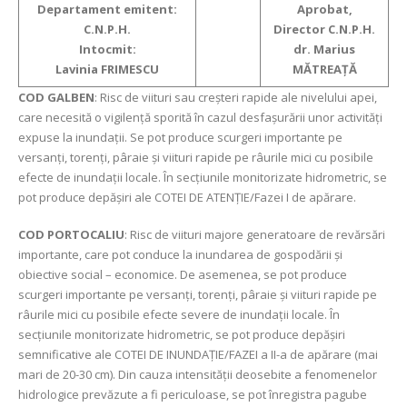
Departament emitent:
Aprobat,
C.N.P.H.
Director C.N.P.H.
Intocmit:
dr. Marius
Lavinia FRIMESCU
MĂTREAŢĂ
COD GALBEN
: Risc de viituri sau creşteri rapide ale nivelului apei,
care necesită o vigilență sporită în cazul desfașurării unor activități
expuse la inundații. Se pot produce scurgeri importante pe
versanți, torenți, pâraie și viituri rapide pe râurile mici cu posibile
efecte de inundații locale. În secțiunile monitorizate hidrometric, se
pot produce depășiri ale COTEI DE ATENȚIE/Fazei I de apărare.
COD PORTOCALIU
: Risc de viituri majore generatoare de revărsări
importante, care pot conduce la inundarea de gospodării şi
obiective social – economice. De asemenea, se pot produce
scurgeri importante pe versanți, torenți, pâraie și viituri rapide pe
râurile mici cu posibile efecte severe de inundații locale. În
secțiunile monitorizate hidrometric, se pot produce depășiri
semnificative ale COTEI DE INUNDAȚIE/FAZEI a II-a de apărare (mai
mari de 20-30 cm). Din cauza intensității deosebite a fenomenelor
hidrologice prevăzute a fi periculoase, se pot înregistra pagube