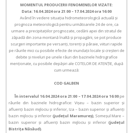
MOMENTUL PRODUCERII FENOMENELOR VIZATE:
Data: 16.04.2024 ora 21:00 – 17.04.2024 ora 16:00
Având în vedere situaţia hidrometeorologică actuală şi
prognoza meteorologică pentru următoarele 24 de ore, ca
urmare a precipitaţiilor prognozate, cedării apei din stratul de
zăpadă din zona montană ȋnaltă şi propagării, se pot produce
scurgeri importante pe versanţi, torenţi şi pâraie, viituri rapide
pe râurile mici cu posibile efecte de inundaţii locale şi creşteri de
debite şi niveluri pe unele râuri din bazinele hidrografice
menţionate, cu posibile depăşiri ale COTELOR DE ATENŢIE, după
cum urmează:
COD GALBEN
În intervalul 16.04.2024 ora 21:00 – 17.04.2024 ora 16:00
pe
râurile din bazinele hidrografice: Vişeu – bazin superior şi
afluenţi bazin mijlociu şi inferior, Iza – bazin superior şi afluenţi
bazin mijlociu şi inferior
(judeţul Maramureş)
, Someşul Mare –
bazin superior şi afluenţi bazin mijlociu şi inferior
(judeţul
Bistriţa Năsăud)
.