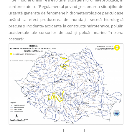
Se impune urmărirea evoluției situației hidrometeorologice, în
conformitate cu ”Regulamentul privind gestionarea situaţiilor de
urgenţă generate de fenomene hidrometeorologice periculoase
având ca efect producerea de inundații, secetă hidrologică
precum și incidente/accidente la construcții hidrotehnice, poluări
accidentale ale cursurilor de apă și poluări marine în zona
costieră”.