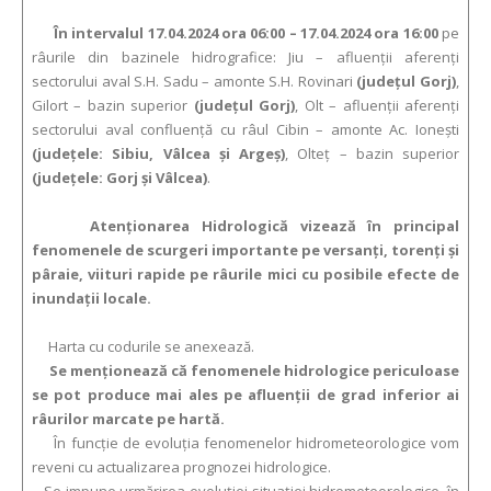
În intervalul 17.04.2024 ora 06:00 – 17.04.2024 ora 16:00
pe
râurile din bazinele hidrografice: Jiu – afluenţii aferenţi
sectorului aval S.H. Sadu – amonte S.H. Rovinari
(judeţul Gorj)
,
Gilort – bazin superior
(judeţul Gorj)
, Olt – afluenţii aferenţi
sectorului aval confluenţă cu râul Cibin – amonte Ac. Ioneşti
(judeţele: Sibiu, Vâlcea şi Argeş)
, Olteţ – bazin superior
(judeţele: Gorj şi Vâlcea)
.
Atenţionarea Hidrologică vizează în principal
fenomenele de scurgeri importante pe versanţi, torenţi şi
pâraie, viituri rapide pe râurile mici cu posibile efecte de
inundaţii locale.
Harta cu codurile se anexează.
Se menționează că fenomenele hidrologice periculoase
se pot produce mai ales pe afluenții de grad inferior ai
râurilor marcate pe hartă.
În funcție de evoluția fenomenelor hidrometeorologice vom
reveni cu actualizarea prognozei hidrologice.