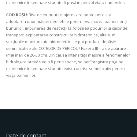
economice însemnate și poate fi pusă în pericol viața oamenilor.
COD ROŞU
: Risc de inundații majore care poate necesita
adoptarea unor măsuri deosebite pentru evacuarea oamenilor şi
bunurilor, impunerea de restricţii la folosirea podurilor şi căilor de
transport, exploatarea construcţiilor hidrotehnice, altele. În
secţiunile monitorizate hidrometric, se pot produce depășiri
semnificative ale COTELOR DE PERICOL / Fazei a III – a de apărare
(mai mari de 20-30 cm). Din cauza intensității majore a fenomenelor
hidrologice prevăzute a fi periculoase, se pot înregistra pagube
economice însemnate şi poate exista un risc semnificativ pentru
viața oamenilor.
Date de contact