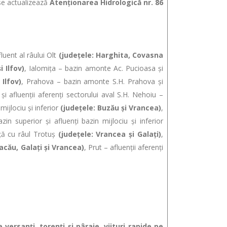
e actualizează
Atenţionarea Hidrologică nr. 86
luent al râului Olt
(judeţele: Harghita, Covasna
 Ilfov)
, Ialomiţa – bazin amonte Ac. Pucioasa şi
Ilfov)
, Prahova – bazin amonte S.H. Prahova şi
 afluenţii aferenţi sectorului aval S.H. Nehoiu –
mijlociu şi inferior
(judeţele: Buzău şi Vrancea)
,
zin superior şi afluenţi bazin mijlociu şi inferior
enţă cu râul Trotuş
(judeţele: Vrancea şi Galaţi)
,
Bacău, Galaţi şi Vrancea)
, Prut – afluenţii aferenţi
sanţi, torenţi şi pâraie, viituri rapide pe