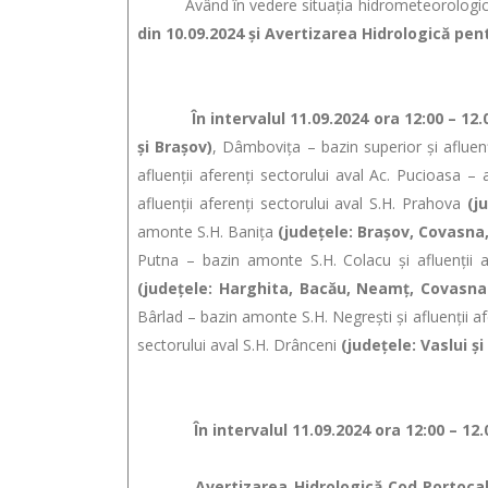
Având în vedere situaţia hidrometeorologică a
din 10.09.2024 și Avertizarea Hidrologică p
În intervalul 11.09.2024 ora 12:00 – 12.0
și Brașov)
, Dâmboviţa – bazin superior și afluenţ
afluenţii aferenţi sectorului aval Ac. Pucioasa –
afluenţii aferenţi sectorului aval S.H. Prahova
(j
amonte S.H. Baniţa
(judeţele: Braşov, Covasna
Putna – bazin amonte S.H. Colacu şi afluenţii a
(judeţele: Harghita, Bacău, Neamţ, Covasna
Bârlad – bazin amonte S.H. Negreşti şi afluenţii af
sectorului aval S.H. Drânceni
(judeţele: Vaslui și
În intervalul 11.09.2024 ora 12:00 – 12.0
Avertizarea Hidrologică Cod Portocaliu viz