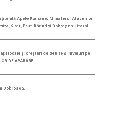
Naţională Apele Române, Ministerul Afacerilor
iţa, Siret, Prut-Bârlad și Dobrogea-Litoral.
ţii locale şi creşteri de debite şi niveluri pe
TELOR DE APĂRARE.
din Dobrogea.