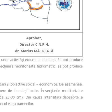
Aprobat,
Director C.N.P.H.
dr. Marius MĂTREAŢĂ
ii unor activități expuse la inundații. Se pot produce
n secțiunile monitorizate hidrometric, se pot produce
dării şi obiective social – economice. De asemenea,
ere de inundații locale. În secțiunile monitorizate
e 20-30 cm). Din cauza intensității deosebite a
icol viața oamenilor.