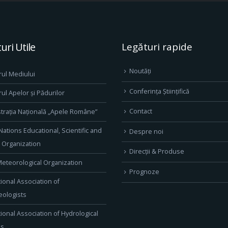
uri Utile
Legături rapide
Noutăți
rul Mediului
Conferința Științifică
rul Apelor și Pădurilor
Contact
trația Națională „Apele Române”
Nations Educational, Scientific and
Despre noi
l Organization
Direcţii & Produse
eteorological Organization
Prognoze
tional Association of
ologists
tional Association of Hydrological
es