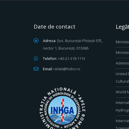
Date de contact
Legăt
Adresa:
Șos. București-Ploiești 97E,
Ministe
sector 1, București, 013686
Ministe
Telefon:
+40-21-318 1115
Adminis
Email:
relatii@hidro.ro
United 
Cultura
World M
Interna
Hydroge
Interna
Scienc