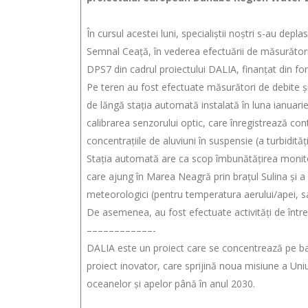
În cursul acestei luni, specialiștii noștri s-au depla
Semnal Ceață, în vederea efectuării de măsurători 
DPS7 din cadrul proiectului DALIA, finanțat din fo
Pe teren au fost efectuate măsurători de debite ș
de lăngă stația automată instalată în luna ianuar
calibrarea senzorului optic, care înregistrează con
concentrațiile de aluviuni în suspensie (a turbidități
Stația automată are ca scop îmbunătățirea monitor
care ajung în Marea Neagră prin brațul Sulina și a
meteorologici (pentru temperatura aerului/apei, sal
De asemenea, au fost efectuate activități de între
––––––––––––-
DALIA este un proiect care se concentrează pe bazi
proiect inovator, care sprijină noua misiune a Un
oceanelor și apelor până în anul 2030.