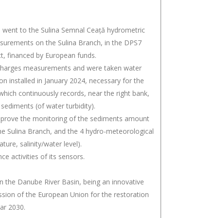
ts went to the Sulina Semnal Ceață hydrometric
easurements on the Sulina Branch, in the DPS7
ct, financed by European funds.
ischarges measurements and were taken water
n installed in January 2024, necessary for the
 which continuously records, near the right bank,
ediments (of water turbidity).
mprove the monitoring of the sediments amount
he Sulina Branch, and the 4 hydro-meteorological
ure, salinity/water level).
 activities of its sensors.
on the Danube River Basin, being an innovative
ssion of the European Union for the restoration
ar 2030.