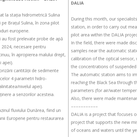
DALIA
sat la stația hidrometrică Sulina
During this month, our specialis
pe Brațul Sulina, în zona pilot
station, in order to carry out m
nduri europene.
pilot area within the DALIA proje
i au fost prelevate probe de apă
In the field, there were made d
ie 2024, necesare pentru
samples near the automatic statio
tinuu, în apropierea malului drept,
calibration of the optical sensor,
i apei).
the concentrations of suspended s
izării cantității de sedimente
The automatic station aims to i
 celor 4 parametri hidro-
reaching the Black Sea through t
initatea/nivelul apei).
parameters (for air/water temperat
ținere a senzorilor acesteia.
Also, there were made maintenance
–––––––––––
nul fluviului Dunărea, fiind un
DALIA is a project that focuses 
iunii Europene pentru restaurarea
project that supports the new mi
of oceans and waters until the ye