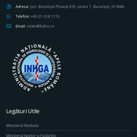
Adresa:
Șos. București-Ploiești 97E, sector 1, București, 013686
Telefon:
+40-21-318 1115
Email:
relatii@hidro.ro
Legături Utile
Ministerul Mediului
Ministerul Apelor și Pădurilor