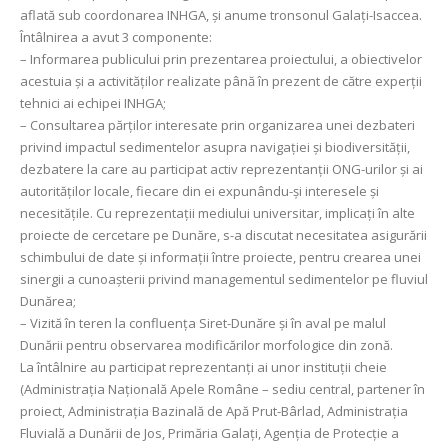
aflată sub coordonarea INHGA, și anume tronsonul Galați-Isaccea.
Întâlnirea a avut 3 componente:
– Informarea publicului prin prezentarea proiectului, a obiectivelor
acestuia și a activităților realizate până în prezent de către experții
tehnici ai echipei INHGA;
– Consultarea părților interesate prin organizarea unei dezbateri
privind impactul sedimentelor asupra navigației și biodiversității,
dezbatere la care au participat activ reprezentanții ONG-urilor și ai
autorităților locale, fiecare din ei expunându-și interesele și
necesitățile. Cu reprezentații mediului universitar, implicați în alte
proiecte de cercetare pe Dunăre, s-a discutat necesitatea asigurării
schimbului de date și informații între proiecte, pentru crearea unei
sinergii a cunoașterii privind managementul sedimentelor pe fluviul
Dunărea;
– Vizită în teren la confluența Siret-Dunăre și în aval pe malul
Dunării pentru observarea modificărilor morfologice din zonă.
La întâlnire au participat reprezentanți ai unor instituții cheie
(Administrația Națională Apele Române – sediu central, partener în
proiect, Administrația Bazinală de Apă Prut-Bârlad, Administrația
Fluvială a Dunării de Jos, Primăria Galați, Agenția de Protecție a