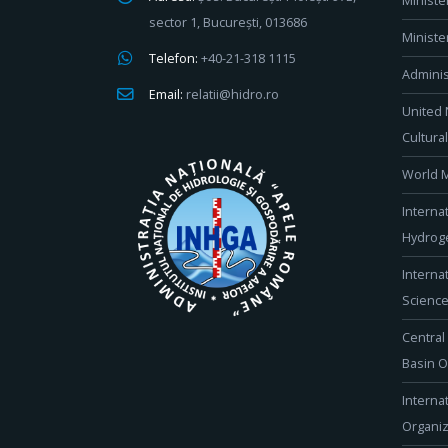
Ministe
sector 1, București, 013686
Ministe
Telefon:
+40-21-318 1115
Adminis
Email:
relatii@hidro.ro
United 
Cultura
World M
Interna
Hydroge
Interna
Scienc
Central
Basin O
Interna
Organiz