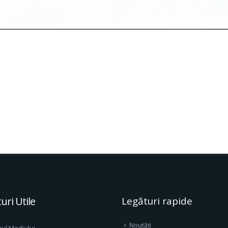
uri Utile
Legături rapide
Noutăți