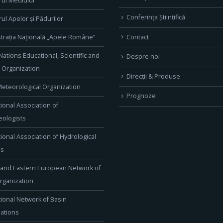
rul Mediului
Conferința Științifică
rul Apelor și Pădurilor
Contact
trația Națională „Apele Române”
Nations Educational, Scientific and
Despre noi
l Organization
Direcţii & Produse
eteorological Organization
Prognoze
tional Association of
ologists
tional Association of Hydrological
es
 and Eastern European Network of
rganization
tional Network of Basin
ations