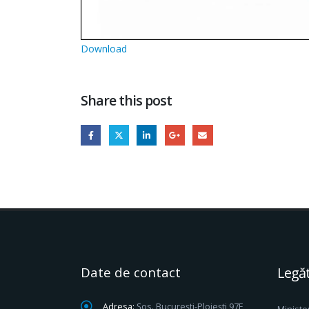
Download
Share this post
Date de contact
Legăt
Adresa:
Șos. București-Ploiești 97E,