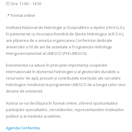
🕚 Ora: 11:00 – 14:30
📍 Format online
Institutul Național de Hidrologie și Gospodărire a Apelor (I.N.H.G.A.),
în parteneriat cu Asociația Română de Științe Hidrologice (A.R.S.H.),
are plăcerea de a anunța organizarea Conferinței dedicate
aniversării a 50 de ani de activitate a Programului Hidrologic
Interguvernamental al UNESCO (PHI UNESCO).
Evenimentul va aduce în prim-plan importanța cooperării
internaționale în domeniul hidrologiei și al gestionării durabile a
resurselor de apă, precum și contribuțiile esențiale ale cercetării
hidrologice românești la programele UNESCO de-a lungul celor cinci
decenii de existență.
Acesta se va desfășura în format online, oferind oportunitatea
participării specialiștilor, cercetătorilor, reprezentanților instituțiilor
publice și ai mediului academic.
Agenda Conferinta