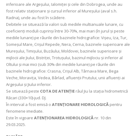
inferioare ale Argeșului, Ialomiței şi cele din Dobrogea, unde au
fost relativ staționare și cursul inferior al Mureșului (aval s.h.
Radna), unde au fost în scădere.
Debitele se situează la valori sub mediile multianuale lunare, cu
coeficienți moduli cuprinși între 30-70%, mai mari (în jurul şi peste
mediile lunare) pe râurile din bazinele hidrografice: Vișeu, Iza, Tur,
Someșul Mare, Crișul Repede, Nera, Cerna, bazinele superioare ale
Mureșului, Timișului, Buzăului, Moldovei, bazinele superioare și
mijlocii ale Jiului, Bistriței, Trotușului, bazinul mijlociu și inferior al
Oltului şi mai mici (sub 30% din mediile lunare) pe râurile din
bazinele hidrografice: Crasna, Crișul Alb, Târnava Mare, Bega
Veche, Moravița, Vedea, Bârlad, afluenții Prutului, unii afluenți ai
Argeșului și Jiului inferior.
Se situează peste
COTA DE ATENȚIE
râul Jiu la stația hidrometrică
Răcari (330+10)-jud. DJ.
În interval a fost emisă o
ATENȚIONARE HIDROLOGICĂ
pentru
fenomene imediate.
Este în vigoare
ATENȚIONAREA HIDROLOGICĂ
nr. 10 din
29.03.2025.