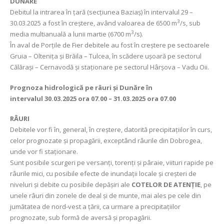
DUNĂRE
Debitul la intrarea în țară (secțiunea Baziaș) în intervalul 29 –
3
30.03.2025 a fost în creştere, având valoarea de 6500 m
/s, sub
3
media multianuală a lunii martie (6700 m
/s).
În aval de Porțile de Fier debitele au fost în creștere pe sectoarele
Gruia – Oltenița și Brăila – Tulcea, în scădere ușoară pe sectorul
Călărași – Cernavodă și staționare pe sectorul Hârșova – Vadu Oii.
Prognoza hidrologică pe râuri și Dunăre în
intervalul
30.03.2025 ora 07.00 – 31.03.2025 ora 07.00
RÂURI
Debitele vor fi în, general, în creştere, datorită precipitațiilor în curs,
celor prognozate şi propagării, exceptând râurile din Dobrogea,
unde vor fi staționare.
Sunt posibile scurgeri pe versanți, torenți şi pâraie, viituri rapide pe
râurile mici, cu posibile efecte de inundații locale şi creşteri de
niveluri şi debite cu posibile depășiri ale
COTELOR DE ATENȚIE
, pe
unele râuri din zonele de deal și de munte, mai ales pe cele din
jumătatea de nord-vest a țării, ca urmare a precipitațiilor
prognozate, sub formă de aversă și propagării.