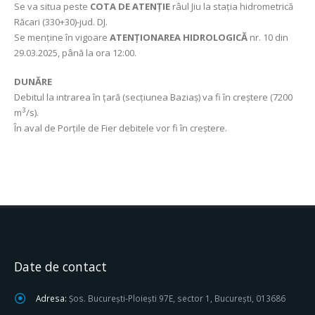
Se va situa peste
COTA DE ATENȚIE
râul Jiu la stația hidrometrică
Răcari (330+30)-jud. DJ.
Se menține în vigoare
ATENȚIONAREA HIDROLOGICĂ
nr. 10 din
29.03.2025, până la ora 12:00.
DUNĂRE
Debitul la intrarea în țară (secțiunea Baziaș) va fi în creștere (7200
3
m
/s).
În aval de Porțile de Fier debitele vor fi în creștere.
Date de contact
Adresa:
Șos. București-Ploiești 97E, sector 1, București, 013686