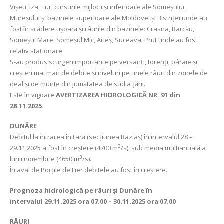
Vișeu, Iza, Tur, cursurile mijlocii și inferioare ale Someșului,
Mureșului și bazinele superioare ale Moldovei și Bistriței unde au
fost în scădere ușoară și râurile din bazinele: Crasna, Barcău,
Someșul Mare, Someșul Mic, Arieș, Suceava, Prut unde au fost
relativ staționare.
S-au produs scurgeri importante pe versanţi, torenţi, pâraie şi
creşteri mai mari de debite şi niveluri pe unele râuri din zonele de
deal și de munte din jumătatea de sud a țării.
Este în vigoare
AVERTIZAREA HIDROLOGICĂ NR. 91 din
28.11.2025.
DUNĂRE
Debitul la intrarea în țară (secțiunea Baziaș) în intervalul 28 –
3
29.11.2025 a fost în creștere (4700 m
/s), sub media multianuală a
3
lunii noiembrie (4650 m
/s).
În aval de Porţile de Fier debitele au fost în creștere.
Prognoza hidrologică pe râuri și Dunăre în
intervalul
29.11.2025 ora 07.00 – 30.11.2025 ora 07.00
RÂURI