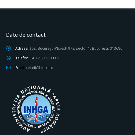
Date de contact
Adresa:
Șos. București-Ploiești 97E, sector 1, București, 013686
Telefon:
+40-21-318 1115
Email:
relatii@hidro.ro