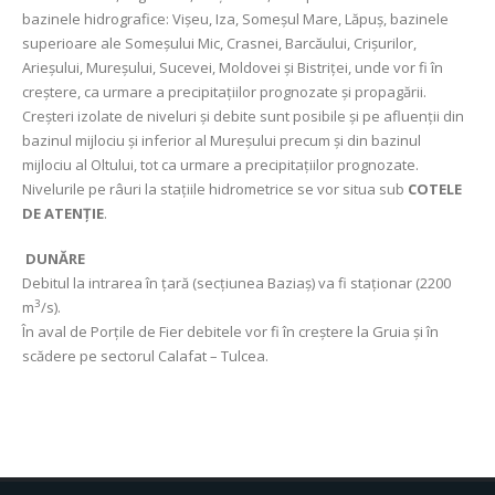
bazinele hidrografice: Vișeu, Iza, Someșul Mare, Lăpuș, bazinele
superioare ale Someșului Mic, Crasnei, Barcăului, Crișurilor,
Arieșului, Mureșului, Sucevei, Moldovei și Bistriței, unde vor fi în
creștere, ca urmare a precipitațiilor prognozate și propagării.
Creșteri izolate de niveluri şi debite sunt posibile și pe afluenții din
bazinul mijlociu și inferior al Mureșului precum și din bazinul
mijlociu al Oltului, tot ca urmare a precipitațiilor prognozate.
Nivelurile pe râuri la stațiile hidrometrice se vor situa sub
COTELE
DE ATENȚIE
.
DUNĂRE
Debitul la intrarea în țară (secțiunea Baziaș) va fi staționar (2200
3
m
/s).
În aval de Porțile de Fier debitele vor fi în creștere la Gruia şi în
scădere pe sectorul Calafat – Tulcea.