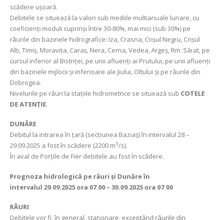
scădere ușoară.
Debitele se situează la valori sub mediile multianuale lunare, cu
coeficienți moduli cuprinși între 30-80%, mai mici (sub 30%) pe
râurile din bazinele hidrografice: Iza, Crasna, Crișul Negru, Crișul
Alb, Timiş, Moravița, Caraș, Nera, Cerna, Vedea, Argeș, Rm. Sărat, pe
cursul inferior al Bistriței, pe unii afluenți ai Prutului, pe unii afluenți
din bazinele mijlocii și inferioare ale Jiului, Oltului și pe râurile din
Dobrogea.
Nivelurile pe râuri la stațiile hidrometrice se situează sub
COTELE
DE ATENȚIE
.
DUNĂRE
Debitul la intrarea în țară (secțiunea Baziaș) în intervalul 28 –
3
29.09.2025 a fost în scădere (2200 m
/s).
În aval de Porţile de Fier debitele au fost în scădere.
Prognoza hidrologică pe râuri și Dunăre în
intervalul
29.09.2025 ora 07.00 – 30.09.2025 ora 07.00
RÂURI
Debitele vor fi, în general, staționare, exceptând râurile din