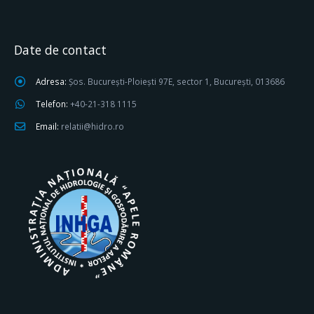
Date de contact
Adresa:
Șos. București-Ploiești 97E, sector 1, București, 013686
Telefon:
+40-21-318 1115
Email:
relatii@hidro.ro