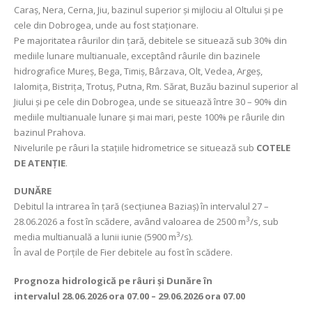
Caraș, Nera, Cerna, Jiu, bazinul superior și mijlociu al Oltului și pe
cele din Dobrogea, unde au fost staționare.
Pe majoritatea râurilor din țară, debitele se situează sub 30% din
mediile lunare multianuale, exceptând râurile din bazinele
hidrografice Mureș, Bega, Timiș, Bârzava, Olt, Vedea, Argeș,
Ialomița, Bistrița, Trotuș, Putna, Rm. Sărat, Buzău bazinul superior al
Jiului și pe cele din Dobrogea, unde se situează între 30 – 90% din
mediile multianuale lunare și mai mari, peste 100% pe râurile din
bazinul Prahova.
Nivelurile pe râuri la stațiile hidrometrice se situează sub
COTELE
DE ATENȚIE
.
DUNĂRE
Debitul la intrarea în țară (secțiunea Baziaș) în intervalul 27 –
3
28.06.2026 a fost în scădere, având valoarea de 2500 m
/s, sub
3
media multianuală a lunii iunie (5900 m
/s).
În aval de Porţile de Fier debitele au fost în scădere.
Prognoza hidrologică pe râuri și Dunăre în
intervalul
28.06.2026 ora 07.00 – 29.06.2026 ora 07.00