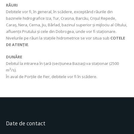
RÂURI
Debitele vor fi, în general, în scădere, exceptând râurile din
bazinele hidrografice Iza, Tur, Crasna, Barcău, Crișul Repede,
Caraș, Nera, Cerna, Jiu, Bârlad, bazinul superior și mijlociu al Oltului,
afluenții Prutului și cele din Dobrogea, unde vor fi staționare.
Nivelurile pe râuri la stațiile hidrometrice se vor situa sub
COTELE
DE ATENȚIE
.
DUNĂRE
Debitul la intrarea în țară (secțiunea Baziaș) va staționar (2500
3
m
/s).
În aval de Porțile de Fier, debitele vor fi în scădere.
Date de contact