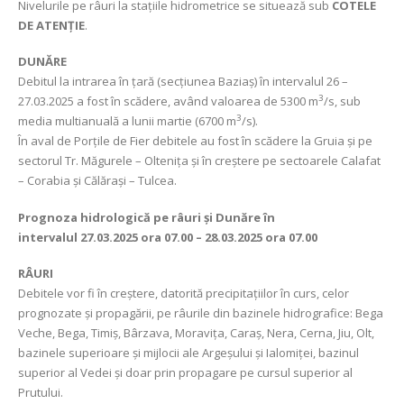
Nivelurile pe râuri la stațiile hidrometrice se situează sub
COTELE
DE ATENȚIE
.
DUNĂRE
Debitul la intrarea în țară (secțiunea Baziaș) în intervalul 26 –
3
27.03.2025 a fost în scădere, având valoarea de 5300 m
/s, sub
3
media multianuală a lunii martie (6700 m
/s).
În aval de Porțile de Fier debitele au fost în scădere la Gruia și pe
sectorul Tr. Măgurele – Oltenița și în creștere pe sectoarele Calafat
– Corabia și Călărași – Tulcea.
Prognoza hidrologică pe râuri și Dunăre în
intervalul
27.03.2025 ora 07.00 – 28.03.2025 ora 07.00
RÂURI
Debitele vor fi în creştere, datorită precipitațiilor în curs, celor
prognozate şi propagării, pe râurile din bazinele hidrografice: Bega
Veche, Bega, Timiş, Bârzava, Moravița, Caraş, Nera, Cerna, Jiu, Olt,
bazinele superioare şi mijlocii ale Argeşului şi Ialomiței, bazinul
superior al Vedei şi doar prin propagare pe cursul superior al
Prutului.