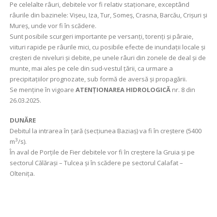
Pe celelalte râuri, debitele vor fi relativ staționare, exceptând
râurile din bazinele: Vişeu, Iza, Tur, Someş, Crasna, Barcău, Crişuri şi
Mureş, unde vor fi în scădere.
Sunt posibile scurgeri importante pe versanți, torenți şi pâraie,
viituri rapide pe râurile mici, cu posibile efecte de inundații locale şi
creşteri de niveluri şi debite, pe unele râuri din zonele de deal și de
munte, mai ales pe cele din sud-vestul țării, ca urmare a
precipitațiilor prognozate, sub formă de aversă și propagării.
Se menține în vigoare
ATENȚIONAREA HIDROLOGICĂ
nr. 8 din
26.03.2025.
DUNĂRE
Debitul la intrarea în țară (secțiunea Baziaș) va fi în creștere (5400
3
m
/s).
În aval de Porțile de Fier debitele vor fi în creștere la Gruia și pe
sectorul Călărași – Tulcea și în scădere pe sectorul Calafat –
Oltenița.