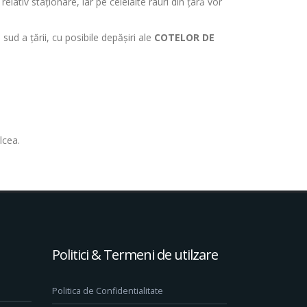
elativ staționare, iar pe celelalte râuri din țară vor
sud a țării, cu posibile depășiri ale
COTELOR DE
lcea.
Politici & Termeni de utilzare
Politica de Confidentialitate