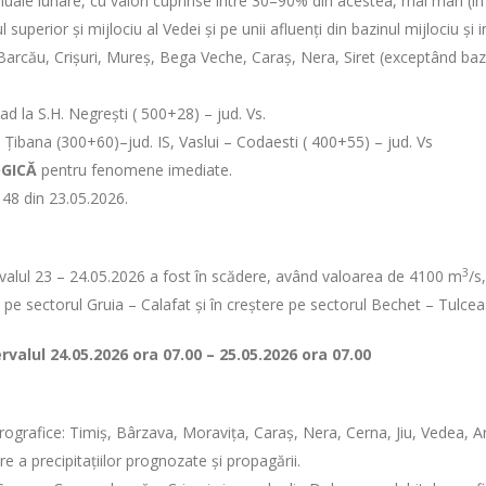
uale lunare, cu valori cuprinse între 30–90% din acestea, mai mari (în j
uperior și mijlociu al Vedei și pe unii afluenți din bazinul mijlociu și i
Barcău, Crișuri, Mureș, Bega Veche, Caraș, Nera, Siret (exceptând bazin
lad la S.H. Negrești ( 500+28) – jud. Vs.
 Țibana (300+60)–jud. IS, Vaslui – Codaesti ( 400+55) – jud. Vs
GICĂ
pentru fenomene imediate.
 48 din 23.05.2026.
3
ervalul 23 – 24.05.2026 a fost în scădere, având valoarea de
4100 m
/s
e pe sectorul Gruia – Calafat și în creștere pe sectorul Bechet – Tulcea
ervalul
24.05.2026 ora 07.00 – 25.05.2026 ora 07.00
drografice: Timiș, Bârzava, Moravița, Caraș, Nera, Cerna, Jiu, Vedea, Arge
are a precipitațiilor prognozate și propagării.