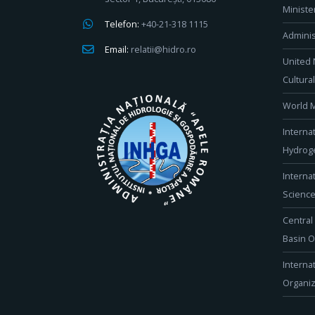
Ministe
Telefon:
+40-21-318 1115
Adminis
Email:
relatii@hidro.ro
United 
Cultura
World M
Interna
Hydroge
Interna
Scienc
Central
Basin O
Interna
Organiz