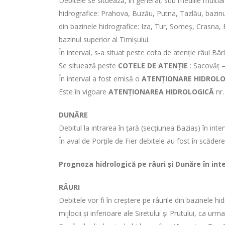
Debitele se situează, în general, sub mediile multian
hidrografice: Prahova, Buzău, Putna, Tazlău, bazinul s
din bazinele hidrografice: Iza, Tur, Someș, Crasna, 
bazinul superior al Timișului.
În interval, s-a situat peste cota de atenție râul Bâr
Se situează peste
COTELE DE ATENȚIE
: Sacovăț –
În interval a fost emisă o
ATENȚIONARE HIDROLO
Este în vigoare
ATENȚIONAREA HIDROLOGICĂ
nr.
DUNĂRE
Debitul la intrarea în țară (secțiunea Baziaș) în int
În aval de Porţile de Fier debitele au fost în scăder
Prognoza hidrologică pe râuri și Dunăre în int
RÂURI
Debitele vor fi în creștere pe râurile din bazinele hi
mijlocii și inferioare ale Siretului și Prutului, ca urm