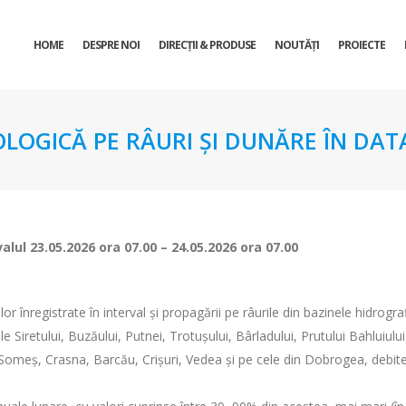
HOME
DESPRE NOI
DIRECŢII & PRODUSE
NOUTĂȚI
PROIECTE
OLOGICĂ PE RÂURI ȘI DUNĂRE ÎN DATA
valul
23.05.2026 ora 07.00 – 24.05.2026 ora 07.00
lor înregistrate în interval și propagării pe râurile din bazinele hidrogra
le Siretului, Buzăului, Putnei, Trotușului, Bârladului, Prutului Bahluiului și
, Someș, Crasna, Barcău, Crișuri, Vedea și pe cele din Dobrogea, debitele