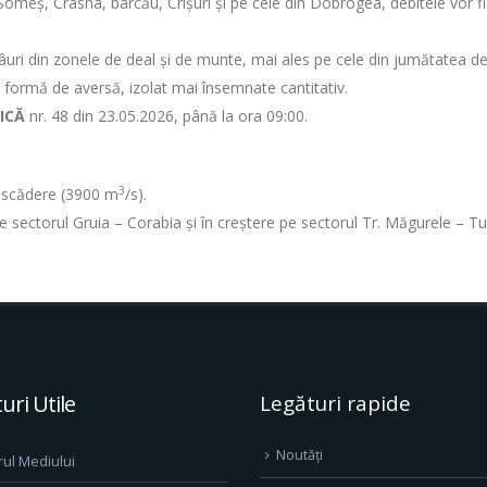
 Someș, Crasna, barcău, Crișuri și pe cele din Dobrogea, debitele vor fi r
 râuri din zonele de deal și de munte, mai ales pe cele din jumătatea de 
b formă de aversă, izolat mai însemnate cantitativ.
ICĂ
nr. 48 din 23.05.2026, până la ora 09:00.
3
în scădere (3900 m
/s).
 pe sectorul Gruia – Corabia și în creștere pe sectorul Tr. Măgurele – Tu
uri Utile
Legături rapide
Noutăți
rul Mediului