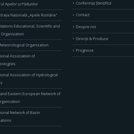
Conferința Științifică
rul Apelor și Pădurilor
Contact
trația Națională „Apele Române”
Nations Educational, Scientific and
Despre noi
l Organization
Direcţii & Produse
eteorological Organization
Prognoze
tional Association of
ologists
tional Association of Hydrological
es
 and Eastern European Network of
rganization
tional Network of Basin
ations