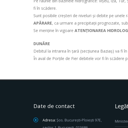
Pe râurile din bazinele hidrografice: Vișeu, iza, Tur,
fi în scădere.
Sunt posibile creșteri de niveluri și debite pe unele
APĂRARE
, ca urmare a precipitații prognozate, su
Se menține în vigoare
ATENȚIONAREA HIDROLOG
DUNĂRE
Debitul la intrarea în țară (secțiunea Baziaș) va fi 
În aval de Porțile de Fier debitele vor fi în scădere
Date de contact
Legăt
Adresa:
Șos. București-Ploiești 97E,
Ministe
sector 1, București, 013686