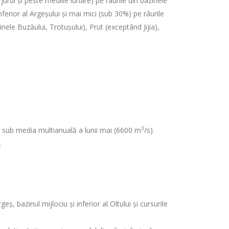
urul și peste mediile lunare) pe râurile din bazinele
nferior al Argeșului și mai mici (sub 30%) pe râurile
ele Buzăului, Trotușului), Prut (exceptând Jijia),
3
, sub media multianuală a lunii mai (6600 m
/s).
.
ș, bazinul mijlociu și inferior al Oltului și cursurile