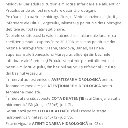
Moldovei, Bârladului şi cursurile mijlocii şi inferioare ale afluenților
Prutului, unde au fost în creștere datorită propagării.
Pe râurile din bazinele hidrografice: Jiu, Vedea, bazinele mijlocii și
inferioare ale Oltului, Argeșului, Ialomiței și pe râurile din Dobrogea,
debitele au fost relativ staționare.
Debitele se situează la valori sub mediile multianuale lunare, cu
coeficienți moduli cuprinși între 30-100%, mai mari pe râurile din
bazinele hidrografice: Crasna, Moldova, Bârlad, bazinele
superioare ale Someșului și Mureșului, afluenții din bazinele
inferioare ale Siretului şi Prutului și mai mici pe unii afluenți din
bazinul mijlociu al Jiului, din bazinul mijlociu și inferior al Oltului și
din bazinul Argeșului.
În interval au fost emise o
AVERTIZARE HIDROLOGICĂ
pentru
fenomene imediate și o
ATENȚIONARE HIDROLOGICĂ
pentru
fenomene imediate.
În interval s-a situat peste
COTA DE ATENȚIE
râul Chineja la stația
hidrometrică Fârțănești (230+5)- jud. GL.
Se situează peste
COTA DE ATENȚIE
râul Crasna la stația
hidrometrică Vinețești (340+12)- jud. VS.
Este în vigoare
ATENȚIONAREA HIDROLOGICĂ
nr. 92 din