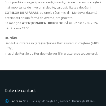
Sunt posibile scurgeri pe versanți, torenți, pâraie precum şi creşteri
mai importante de niveluri şi debite, cu posibilitatea depăşirii
COTELOR DE APĂRARE
, pe unele râuri mici din Moldova, datorită
precipitațiilor sub formă de aversă, prognozate.
Se menține
ATENȚIONAREA HIDROLOGICĂ
nr. 92 din 17.09.2024
până la ora 12:00.
DUNĂRE
Debitul la intrarea în țară (secțiunea Baziaș) va fi în creștere (4100
3
m
/s).
În aval de Porțile de Fier debitele vor fi în creștere pe tot sectorul.
Date de contact
Adresa:
Șos. București-Ploiești 97E, sector 1, București, 013686