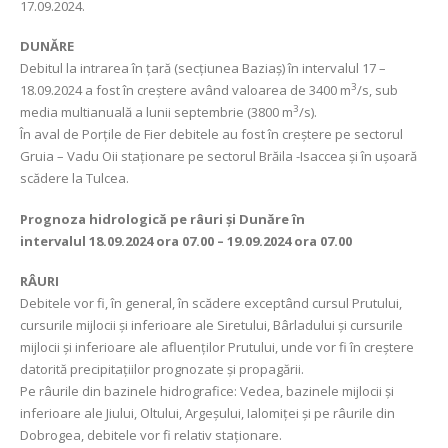
17.09.2024.
DUNĂRE
Debitul la intrarea în țară (secțiunea Baziaș) în intervalul 17 –
3
18.09.2024 a fost în creștere având valoarea de 3400 m
/s, sub
3
media multianuală a lunii septembrie (3800 m
/s).
În aval de
Porţile de Fier debitele au fost în creștere pe sectorul
Gruia – Vadu Oii staționare pe sectorul Brăila -Isaccea și în ușoară
scădere la Tulcea.
Prognoza hidrologică pe râuri și Dunăre în
intervalul
18.09.2024 ora 07.00 – 19.09.2024 ora 07.00
RÂURI
Debitele vor fi, în general, în scădere exceptând cursul Prutului,
cursurile mijlocii și inferioare ale Siretului, Bârladului şi cursurile
mijlocii şi inferioare ale afluenților Prutului, unde vor fi în creștere
datorită precipitațiilor prognozate și propagării.
Pe râurile din bazinele hidrografice: Vedea, bazinele mijlocii și
inferioare ale Jiului, Oltului, Argeșului, Ialomiței și pe râurile din
Dobrogea, debitele vor fi relativ staționare.