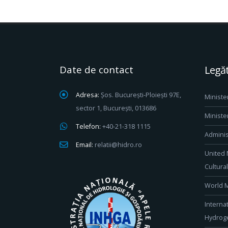
Date de contact
Legăt
Adresa:
Șos. București-Ploiești 97E,
Ministe
sector 1, București, 013686
Ministe
Telefon:
+40-21-318 1115
Adminis
Email:
relatii@hidro.ro
United 
Cultura
World M
Interna
Hydroge