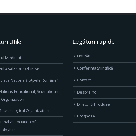
uri Utile
Legături rapide
Noutăți
rul Mediului
Conferința Științifică
rul Apelor și Pădurilor
Contact
trația Națională „Apele Române”
Nations Educational, Scientific and
Despre noi
l Organization
Direcţii & Produse
eteorological Organization
Prognoze
tional Association of
ologists