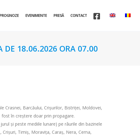
PROGNOZE
EVENIMENTE
PRESĂ
CONTACT
 DE 18.06.2026 ORA 07.00
e Crasnei, Barcăului, Crișurilor, Bistriței, Moldovei,
u fost în creștere doar prin propagare.
urul și peste mediile lunare) pe râurile din bazinele
, Crișuri, Timiș, Moravița, Caraș, Nera, Cerna,