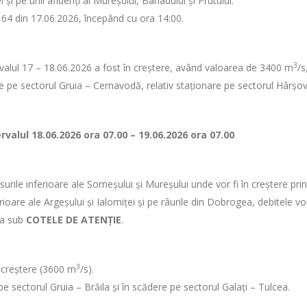
 și pe unii afluenți ai Mureșului, Bârladului și Prutului.
 64 din 17.06.2026, începând cu ora 14:00.
3
tervalul 17 – 18.06.2026 a fost în creștere, având valoarea de 3400 m
/s
ere pe sectorul Gruia – Cernavodă, relativ staționare pe sectorul Hârșov
ervalul
18.06.2026 ora 07.00 – 19.06.2026 ora 07.00
surile inferioare ale Someșului și Mureșului unde vor fi în creștere pri
erioare ale Argeșului și Ialomiței și pe râurile din Dobrogea, debitele vor
tua sub
COTELE DE ATENȚIE
.
3
în creștere (3600 m
/s).
e pe sectorul Gruia – Brăila și în scădere pe sectorul Galați – Tulcea.