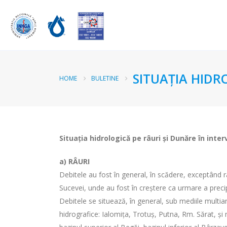
SITUAȚIA HIDR
HOME
BULETINE
Situația hidrologică pe râuri și Dunăre în inter
a) RÂURI
Debitele au fost în general, în scădere, exceptând râ
Sucevei, unde au fost în creștere ca urmare a precipi
Debitele se situează, în general, sub mediile multian
hidrografice: Ialomița, Trotuș, Putna, Rm. Sărat, și