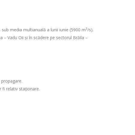
3
, sub media multianuală a lunii iunie (5900 m
/s).
a – Vadu Oii și în scădere pe sectorul Brăila –
n propagare.
 fi relativ staționare.