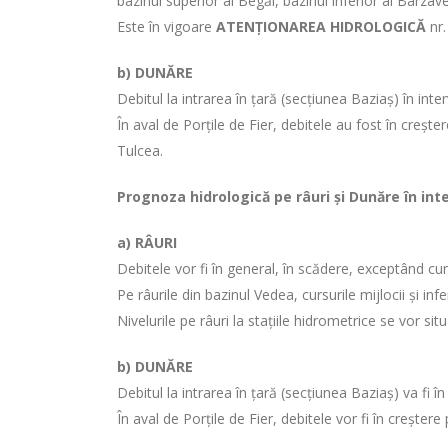
bazinul superior al Begăi, bazinul inferior al Bârzavei
Este în vigoare
ATENȚIONAREA HIDROLOGICĂ
nr.
b) DUNĂRE
Debitul la intrarea în țară (secțiunea Baziaș) în in
În aval de Porţile de Fier, debitele au fost în creșt
Tulcea.
Prognoza hidrologică pe râuri și Dunăre în int
a) RÂURI
Debitele vor fi în general, în scădere, exceptând cur
Pe râurile din bazinul Vedea, cursurile mijlocii și inf
Nivelurile pe râuri la stațiile hidrometrice se vor si
b) DUNĂRE
Debitul la intrarea în țară (secțiunea Baziaș) va fi 
În aval de Porțile de Fier, debitele vor fi în creșter