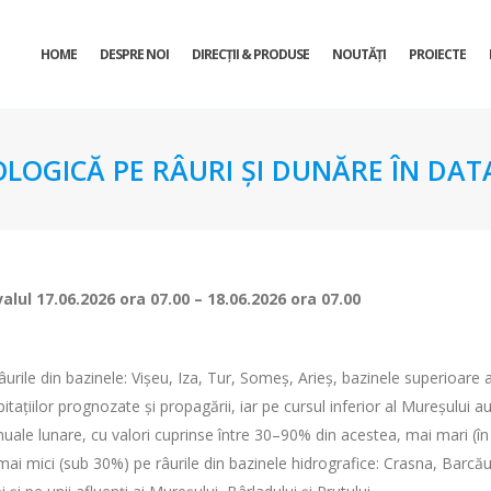
HOME
DESPRE NOI
DIRECŢII & PRODUSE
NOUTĂȚI
PROIECTE
OLOGICĂ PE RÂURI ȘI DUNĂRE ÎN DATA
valul
17.06.2026 ora 07.00 – 18.06.2026 ora 07.00
urile din bazinele: Vișeu, Iza, Tur, Someș, Arieș, bazinele superioare al
tațiilor prognozate și propagării, iar pe cursul inferior al Mureșului a
uale lunare, cu valori cuprinse între 30–90% din acestea, mai mari (în j
 mai mici (sub 30%) pe râurile din bazinele hidrografice: Crasna, Barcău