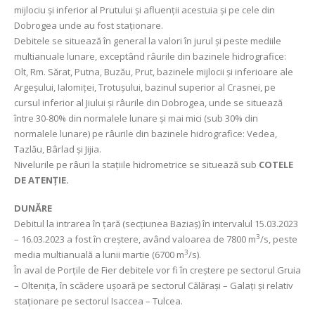
mijlociu și inferior al Prutului și afluenții acestuia și pe cele din
Dobrogea unde au fost staționare.
Debitele se situează în general la valori în jurul și peste mediile
multianuale lunare, exceptând râurile din bazinele hidrografice:
Olt, Rm. Sărat, Putna, Buzău, Prut, bazinele mijlocii și inferioare ale
Argeșului, Ialomiței, Trotușului, bazinul superior al Crasnei, pe
cursul inferior al Jiului și râurile din Dobrogea, unde se situează
între 30-80% din normalele lunare şi mai mici (sub 30% din
normalele lunare) pe râurile din bazinele hidrografice: Vedea,
Tazlău, Bârlad și Jijia.
Nivelurile pe râuri la stațiile hidrometrice se situează sub
COTELE
DE ATENȚIE.
DUNĂRE
Debitul la intrarea în țară (secțiunea Baziaș) în intervalul 15.03.2023
3
– 16.03.2023 a fost în creștere, având valoarea de 7800 m
/s, peste
3
media multianuală a lunii martie (6700 m
/s).
În aval de Porţile de Fier debitele vor fi în creștere pe sectorul Gruia
– Olteniţa, în scădere uşoară pe sectorul Călăraşi – Galați şi relativ
staţionare pe sectorul Isaccea – Tulcea.