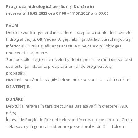
Prognoza hidrologică pe râuri și Dunăre în
intervalul
16.03.2023 ora 07.00 – 17.03.2023 ora 07.00
RÂURI
Debitele vor fi în general în scădere, exceptând râurile din bazinele
hidrografice: Jiu, Olt, Vedea, Argeş, Ialomița, Bârlad, cursul mijlociu și
inferior al Prutului și afluenții acestuia și pe cele din Dobrogea
unde vor fi staționare.
Sunt posibile creșteri de niveluri și debite pe unele râuri din sudul şi
sud-estul țării datorită precipitațiilor lichide prognozate și
propagării.
Nivelurile pe râuri la stațiile hidrometrice se vor situa sub
COTELE
DE ATENȚIE.
DUNĂRE
Debitul la intrarea în țară (secțiunea Baziaș) va fi în creştere (7900
3
m
/s).
În aval de Porțile de Fier debitele vor fi în creștere pe sectorul Gruia
– Hârşova şi în general staționare pe sectorul Vadu Oii – Tulcea.