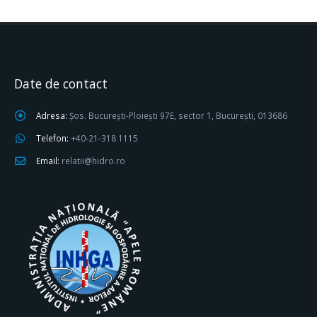
Date de contact
Adresa:
Șos. București-Ploiești 97E, sector 1, București, 013686
Telefon:
+40-21-318 1115
Email:
relatii@hidro.ro