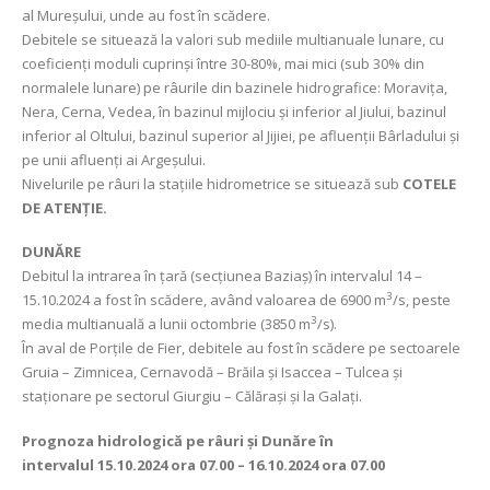
al Mureșului, unde au fost în scădere.
Debitele se situează la valori sub mediile multianuale lunare, cu
coeficienți moduli cuprinși între 30-80%, mai mici (sub 30% din
normalele lunare) pe râurile din bazinele hidrografice: Moravița,
Nera, Cerna, Vedea, în bazinul mijlociu şi inferior al Jiului, bazinul
inferior al Oltului, bazinul superior al Jijiei, pe afluenții Bârladului și
pe unii afluenți ai Argeşului.
Nivelurile pe râuri la stațiile hidrometrice se situează sub
COTELE
DE ATENȚIE.
DUNĂRE
Debitul la intrarea în țară (secțiunea Baziaș) în intervalul 14 –
3
15.10.2024 a fost în scădere, având valoarea de 6900 m
/s, peste
3
media multianuală a lunii octombrie (3850 m
/s).
În aval de Porţile de Fier, debitele au fost în scădere pe sectoarele
Gruia – Zimnicea, Cernavodă – Brăila și Isaccea – Tulcea și
staționare pe sectorul Giurgiu – Călărași și la Galați.
Prognoza hidrologică pe râuri și Dunăre în
intervalul
15.10.2024 ora 07.00 – 16.10.2024 ora 07.00