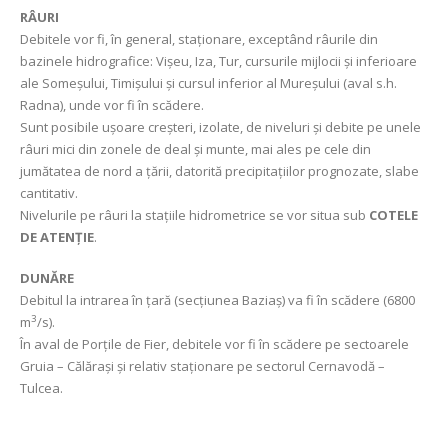
RÂURI
Debitele vor fi, în general, staționare, exceptând râurile din
bazinele hidrografice: Vișeu, Iza, Tur, cursurile mijlocii și inferioare
ale Someșului, Timișului și cursul inferior al Mureșului (aval s.h.
Radna), unde vor fi în scădere.
Sunt posibile ușoare creșteri, izolate, de niveluri și debite pe unele
râuri mici din zonele de deal și munte, mai ales pe cele din
jumătatea de nord a țării, datorită precipitațiilor prognozate, slabe
cantitativ.
Nivelurile pe râuri la stațiile hidrometrice se vor situa sub
COTELE
DE ATENȚIE
.
DUNĂRE
Debitul la intrarea în țară (secțiunea Baziaș) va fi în scădere (6800
3
m
/s).
În aval de Porțile de Fier, debitele vor fi în scădere pe sectoarele
Gruia – Călărași și relativ staționare pe sectorul Cernavodă –
Tulcea.