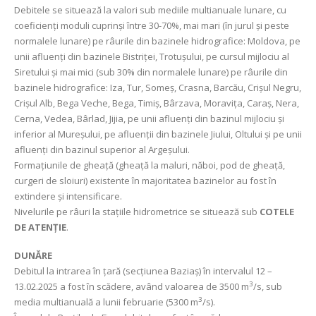
Debitele se situează la valori sub mediile multianuale lunare, cu
coeficienți moduli cuprinși între 30-70%, mai mari (în jurul și peste
normalele lunare) pe râurile din bazinele hidrografice
: Moldova, pe
unii afluenți din bazinele Bistriței, Trotușului, pe cursul mijlociu al
Siretului și mai mici (sub 30% din normalele lunare) pe râurile din
bazinele hidrografice: Iza, Tur, Someș, Crasna, Barcău, Crișul Negru,
Crișul Alb, Bega Veche, Bega, Timiș, Bârzava, Moravița, Caraș, Nera,
Cerna, Vedea, Bârlad, Jijia, pe unii afluenți din bazinul mijlociu și
inferior al Mureșului, pe afluenții din bazinele Jiului, Oltului și pe unii
afluenți din bazinul superior al Argeşului.
Formațiunile de gheață (gheață la maluri, năboi, pod de gheață,
curgeri de sloiuri) existente în majoritatea bazinelor au fost în
extindere și intensificare.
Nivelurile pe râuri la stațiile hidrometrice se situează sub
COTELE
DE ATENȚIE
.
DUNĂRE
Debitul la intrarea în țară (secțiunea Baziaș) în intervalul 12 –
3
13.02.2025 a fost în scădere, având valoarea de 3500 m
/s, sub
3
media multianuală a lunii februarie (5300 m
/s).