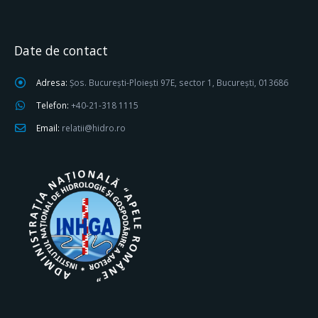
Date de contact
Adresa:
Șos. București-Ploiești 97E, sector 1, București, 013686
Telefon:
+40-21-318 1115
Email:
relatii@hidro.ro