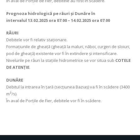
În aval de Porţile de Fier, debitele
au fost în scădere.
Prognoza hidrologică pe râuri și Dunăre în
intervalul
13.02.2025 ora 07.00 – 14.02.2025 ora 07.00
RÂURI
Debitele vor fi relativ staționare.
Formațiunile de gheață (gheață la maluri, năboi, curgeri de sloiuri,
pod de gheață) existente vor fi în extindere şi intensificare.
Nivelurile pe râuri la stațiile hidrometrice se vor situa sub
COTELE
DE ATENȚIE
.
DUNĂRE
Debitul la intrarea în țară (secțiunea Baziaș) va fi în scădere (3400
3
m
/s).
În aval de Porţile de Fier, debitele vor fi în scădere.