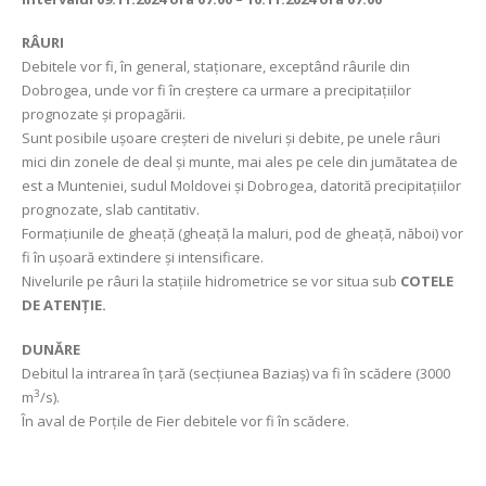
RÂURI
Debitele vor fi, în general, staționare, exceptând râurile din
Dobrogea, unde vor fi în creștere ca urmare a precipitațiilor
prognozate și propagării.
Sunt posibile ușoare creșteri de niveluri și debite, pe unele râuri
mici din zonele de deal și munte, mai ales pe cele din jumătatea de
est a Munteniei, sudul Moldovei și Dobrogea, datorită precipitațiilor
prognozate, slab cantitativ.
Formațiunile de gheață (gheață la maluri, pod de gheață, năboi) vor
fi în ușoară extindere și intensificare.
Nivelurile pe râuri la stațiile hidrometrice se vor situa sub
COTELE
DE ATENȚIE.
DUNĂRE
Debitul la intrarea în țară (secțiunea Baziaș) va fi în scădere (3000
3
m
/s).
În aval de Porțile de Fier debitele vor fi în scădere.