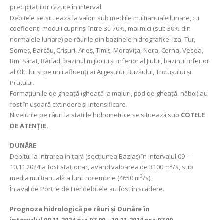
precipitațiilor căzute în interval.
Debitele se situează la valori sub mediile multianuale lunare, cu
coeficienți moduli cuprinși între 30-70%, mai mici (sub 30% din
normalele lunare) pe râurile din bazinele hidrografice: Iza, Tur,
Someș, Barcău, Crișuri, Arieș, Timiș, Moravița, Nera, Cerna, Vedea,
Rm. Sărat, Bârlad, bazinul mijlociu și inferior al Jiului, bazinul inferior
al Oltului și pe unii afluenți ai Argeșului, Buzăului, Trotușului și
Prutului.
Formațiunile de gheață (gheață la maluri, pod de gheață, năboi) au
fost în ușoară extindere și intensificare.
Nivelurile pe râuri la stațiile hidrometrice se situează sub
COTELE
DE ATENȚIE.
DUNĂRE
Debitul la intrarea în țară (secțiunea Baziaș) în intervalul 09 –
3
10.11.2024 a fost staționar, având valoarea de 3100 m
/s, sub
3
media multianuală a lunii noiembrie (4650 m
/s).
În aval de Porțile de Fier debitele au fost în scădere.
Prognoza hidrologică pe râuri și Dunăre în
intervalul
09.11.2024 ora 07.00 – 10.11.2024 ora 07.00