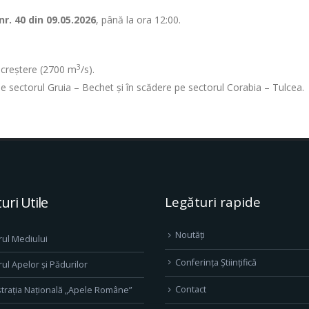
r. 40 din 09.05.2026
, până la ora 12:00.
3
în creștere (2700 m
/s).
e pe sectorul Gruia – Bechet și în scădere pe sectorul Corabia – Tulcea.
uri Utile
Legături rapide
Noutăți
rul Mediului
Conferința Științifică
rul Apelor și Pădurilor
Contact
trația Națională „Apele Române”