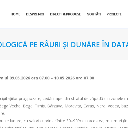
HOME
DESPRE NOI
DIRECŢII & PRODUSE
NOUTĂȚI
PROIECTE
OLOGICĂ PE RÂURI ȘI DUNĂRE ÎN DATA
valul
09.05.2026 ora 07.00 – 10.05.2026 ora 07.00
ecipitațiilor prognozate, cedării apei din stratul de zăpadă din zonele 
 Bega Veche, Bega, Timiș, Bârzava, Moravița, Caraș, Nera, Vedea, bazinel
re.
uale lunare, cu valori cuprinse între 30–90% din acestea, mai mari (în j