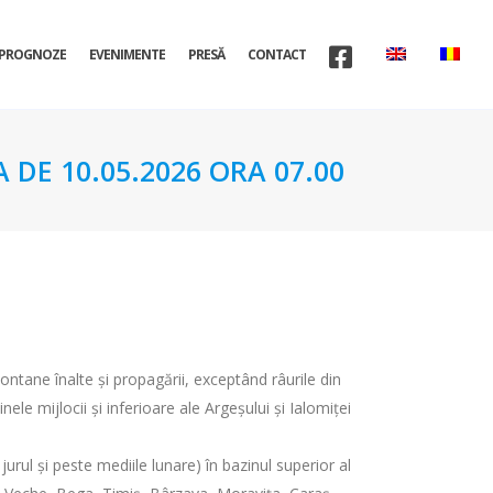
PROGNOZE
EVENIMENTE
PRESĂ
CONTACT
 DE 10.05.2026 ORA 07.00
montane înalte și propagării, exceptând râurile din
e mijlocii și inferioare ale Argeșului și Ialomiței
urul și peste mediile lunare) în bazinul superior al