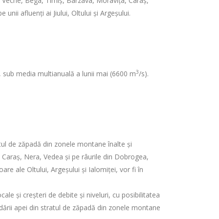
ga Veche, Bega, Timiș, Bârzava, Moravița, Caraș,
unii afluenți ai Jiului, Oltului și Argeșului.
3
, sub media multianuală a lunii mai (6600 m
/s).
tratul de zăpadă din zonele montane înalte și
, Caraș, Nera, Vedea și pe râurile din Dobrogea,
are ale Oltului, Argeșului și Ialomiței, vor fi în
ale și creșteri de debite și niveluri, cu posibilitatea
 cedării apei din stratul de zăpadă din zonele montane