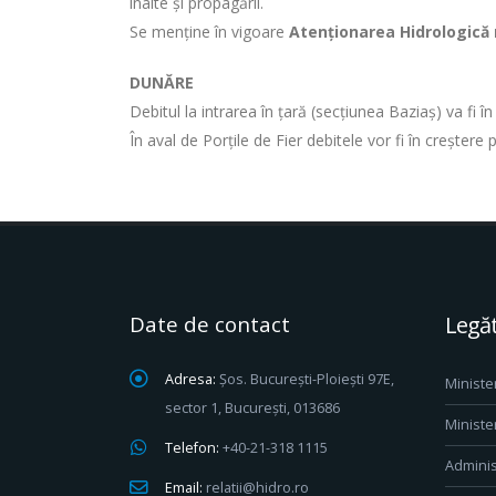
înalte și propagării.
Se menține în vigoare
Atenționarea Hidrologică n
DUNĂRE
Debitul la intrarea în țară (secțiunea Baziaș) va fi 
În aval de Porțile de Fier debitele vor fi în creșter
Date de contact
Legăt
Adresa:
Șos. București-Ploiești 97E,
Ministe
sector 1, București, 013686
Ministe
Telefon:
+40-21-318 1115
Adminis
Email:
relatii@hidro.ro