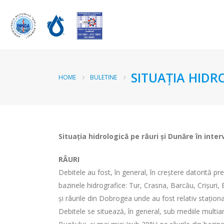
SITUAȚIA HIDR
HOME
BULETINE
Situația hidrologică pe râuri și Dunăre în inter
RÂURI
Debitele au fost, în general, în creștere datorită pr
bazinele hidrografice: Tur, Crasna, Barcău, Crișuri,
și râurile din Dobrogea unde au fost relativ staționa
Debitele se situează, în general, sub mediile multian