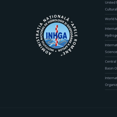
United 
Cultura
World M
Interna
Hydroge
Interna
Scienc
Central
Basin O
Interna
Organiz