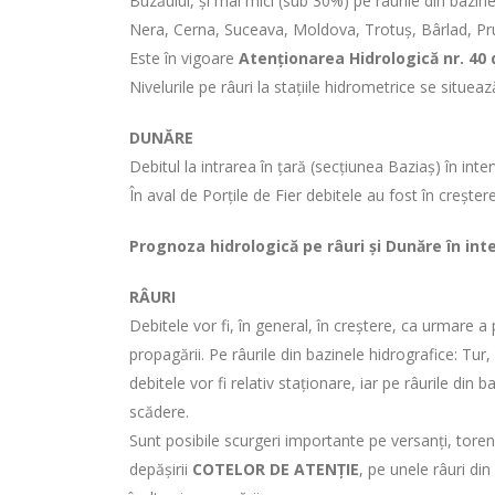
Buzăului, și mai mici (sub 30%) pe râurile din bazi
Nera, Cerna, Suceava, Moldova, Trotuș, Bârlad, Prut, baz
Este în vigoare
Atenționarea Hidrologică nr. 40 d
Nivelurile pe râuri la stațiile hidrometrice se situea
DUNĂRE
Debitul la intrarea în țară (secțiunea Baziaș) în int
În aval de Porțile de Fier debitele au fost în creșter
Prognoza hidrologică pe râuri și Dunăre în int
RÂURI
Debitele vor fi, în general, în creștere, ca urmare a
propagării. Pe râurile din bazinele hidrografice: T
debitele vor fi relativ staționare, iar pe râurile din b
scădere.
Sunt posibile scurgeri importante pe versanți, torenți,
depășirii
COTELOR DE ATENȚIE
, pe unele râuri di