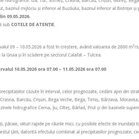
nele hidrografice: Iza, Tur, Someș, Crasna, Barcău, Crișuri, Mureș, Be
inul mijlociu și inferior al Buzăului, bazinul inferior al Bistriței și pe 
in 09.05.2026.
ză sub
COTELE DE ATENȚIE
.
3
ervalul 09 – 10.05.2026 a fost în creștere, având valoarea de
2600 m
/s
e la Gruia și în scădere pe sectorul Calafat – Tulcea.
ervalul
10.05.2026 ora 07.00 – 11.05.2026 ora 07.00
 precipitațiilor căzute în interval, celor prognozate, cedării apei din s
ur, Crasna, Barcău, Crișuri, Bega Veche, Bega, Timiș, Bârzava, Moravița
azinele hidrografice Cerna, Jiu, Olteț, Bârlad, Prut și din bazinele superio
 pâraie, viituri rapide pe râurile mici, cu posibile efecte de inundații loc
n estul țării, datorită efectului combinat al precipitațiilor prognozate,