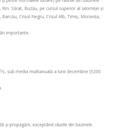
l și peste normalele lunare) pe râurile din bazinele
 Rm. Sărat, Buzău, pe cursul superior al Ialomiței şi
, Barcău, Crișul Negru, Crişul Alb, Timiș, Moravița,
ări importante.
3
/s, sub media multianuală a lunii decembrie (5200
.
adă și propagării, exceptând râurile din bazinele