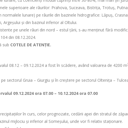
e lunare, cu coeficienți moduli cuprinși între 30-80%, mai mari (în juru
nele superioare ale râurilor: Prahova, Suceava, Bistrița, Trotuş, Putna,
din normalele lunare) pe râurile din bazinele hidrografice: Lăpuș, Crasna
, Argeșului și din bazinul inferior al Oltului.
stente pe unele râuri din nord – estul țării, s-au menținut fără modific
 104 din 08.12.2024.
ză sub
COTELE DE ATENȚIE.
tervalul 08.12 – 09.12.2024 a fost în scădere, având valoarea de 4200 m
e pe sectorul Gruia – Giurgiu și în creștere pe sectorul Oltenița – Tulcea
ervalul
09.12.2024 ora 07.00 – 10.12.2024 ora 07.00
recipitațiilor în curs, celor prognozate, cedării apei din stratul de zăp
zinul mijlociu și inferior al Someşului, unde vor fi relativ staționare.