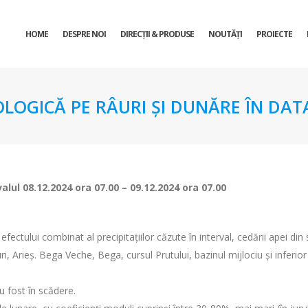
HOME
DESPRE NOI
DIRECŢII & PRODUSE
NOUTĂȚI
PROIECTE
OLOGICĂ PE RÂURI ȘI DUNĂRE ÎN DATA
valul
08.12.2024 ora 07.00 – 09.12.2024 ora 07.00
fectului combinat al precipitațiilor căzute în interval, cedării apei din
, Arieş. Bega Veche, Bega, cursul Prutului, bazinul mijlociu şi inferior a
au fost în scădere.