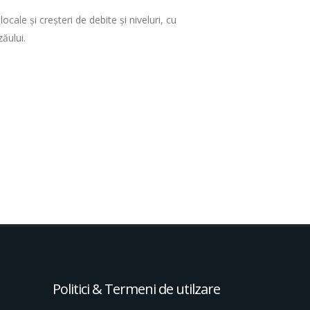
ocale şi creşteri de debite şi niveluri, cu
zăului.
Politici & Termeni de utilzare