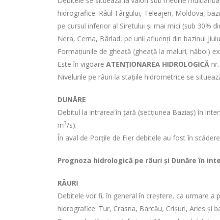
Debitele se situează la valori sub mediile multianual
hidrografice: Râul Târgului, Teleajen, Moldova, bazi
pe cursul inferior al Siretului și mai mici (sub 30% 
Nera, Cerna, Bârlad, pe unii afluenți din bazinul Jiului
Formațiunile de gheață (gheață la maluri, năboi) exi
Este în vigoare
ATENȚIONAREA HIDROLOGICĂ
nr.
Nivelurile pe râuri la stațiile hidrometrice se situea
DUNĂRE
Debitul la intrarea în țară (secțiunea Baziaș) în in
3
m
/s).
În aval de Porţile de Fier debitele au fost în scăder
Prognoza hidrologică pe râuri și Dunăre în int
RÂURI
Debitele vor fi, în general în creștere, ca urmare a p
hidrografice: Tur, Crasna, Barcău, Crișuri, Aries şi ba