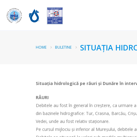
SITUAȚIA HIDR
HOME
BULETINE
Situația hidrologică pe râuri și Dunăre în inter
RÂURI
Debitele au fost în general în creștere, ca urmare a e
din bazinele hidrografice: Tur, Crasna, Barcău, Crişuri
Vedei, unde au fost relativ staționare.
Pe cursul mijlociu şi inferior al Mureşului, debitele 