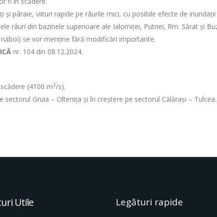
or fi în scădere.
şi pâraie, viituri rapide pe râurile mici, cu posibile efecte de inundații l
ele râuri din bazinele superioare ale Ialomiței, Putnei, Rm. Sărat şi Bu
 năboi) se vor menține fără modificări importante.
ICĂ
nr. 104 din 08.12.2024.
3
în scădere (4100 m
/s).
pe sectorul Gruia – Oltenița şi în creştere pe sectorul Călărași – Tulcea.
uri Utile
Legături rapide