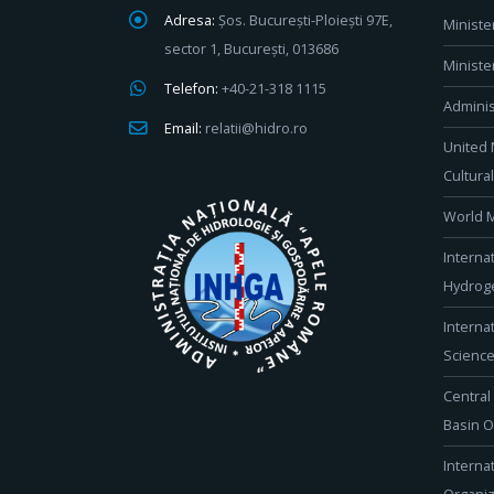
Adresa:
Șos. București-Ploiești 97E,
Ministe
sector 1, București, 013686
Ministe
Telefon:
+40-21-318 1115
Adminis
Email:
relatii@hidro.ro
United 
Cultura
World M
Interna
Hydroge
Interna
Scienc
Central
Basin O
Interna