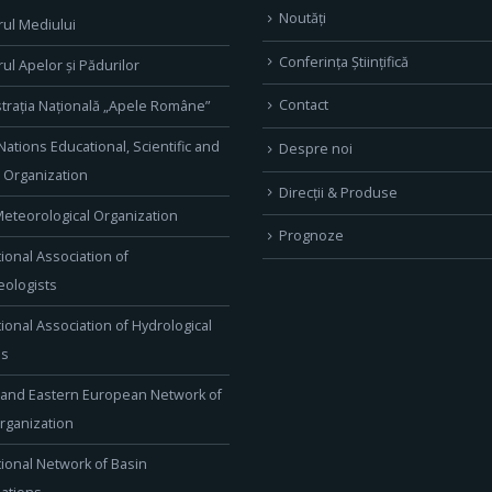
Noutăți
rul Mediului
Conferința Științifică
rul Apelor și Pădurilor
Contact
trația Națională „Apele Române”
Nations Educational, Scientific and
Despre noi
l Organization
Direcţii & Produse
eteorological Organization
Prognoze
tional Association of
ologists
tional Association of Hydrological
es
 and Eastern European Network of
rganization
tional Network of Basin