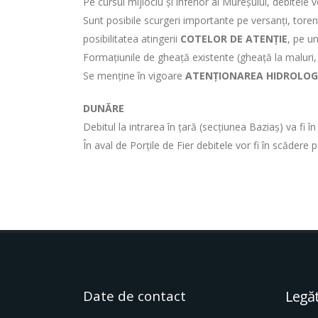
Pe cursul mijlociu şi inferior al Mureşului, debitele v
Sunt posibile scurgeri importante pe versanți, torenți 
posibilitatea atingerii
COTELOR DE ATENȚIE
, pe un
Formațiunile de gheață existente (gheață la maluri,
Se menține în vigoare
ATENȚIONAREA HIDROLOG
DUNĂRE
Debitul la intrarea în țară (secțiunea Baziaș) va fi 
În aval de Porţile de Fier debitele vor fi în scădere 
Date de contact
Legăt