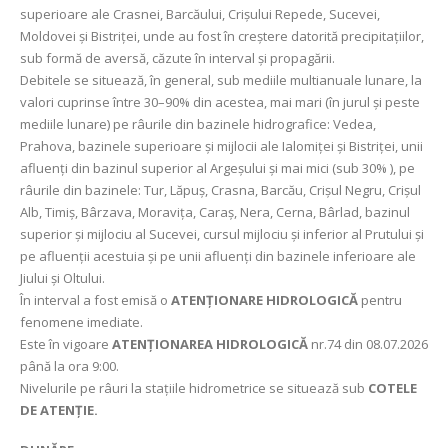
superioare ale Crasnei, Barcăului, Crișului Repede, Sucevei,
Moldovei și Bistriței, unde au fost în creștere datorită precipitațiilor,
sub formă de aversă, căzute în interval și propagării.
Debitele se situează, în general, sub mediile multianuale lunare, la
valori cuprinse între 30–90% din acestea, mai mari (în jurul și peste
mediile lunare) pe râurile din bazinele hidrografice: Vedea,
Prahova, bazinele superioare și mijlocii ale Ialomiței și Bistriței, unii
afluenți din bazinul superior al Argeșului și mai mici (sub 30% ), pe
râurile din bazinele: Tur, Lăpuș, Crasna, Barcău, Crișul Negru, Crișul
Alb, Timiș, Bârzava, Moravița, Caraș, Nera, Cerna, Bârlad, bazinul
superior și mijlociu al Sucevei, cursul mijlociu și inferior al Prutului și
pe afluenții acestuia și pe unii afluenți din bazinele inferioare ale
Jiului și Oltului.
În interval a fost emisă o
ATENȚIONARE HIDROLOGICĂ
pentru
fenomene imediate.
Este în vigoare
ATENȚIONAREA HIDROLOGICĂ
nr.74 din 08.07.2026
până la ora 9:00.
Nivelurile pe râuri la stațiile hidrometrice se situează sub
COTELE
DE ATENȚIE.