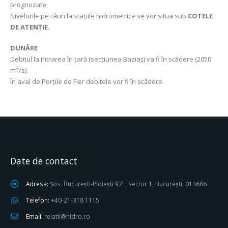
prognozate.
Nivelurile pe râuri la stațiile hidrometrice se vor situa sub
COTELE
DE ATENȚIE.
DUNĂRE
Debitul la intrarea în țară (secțiunea Baziaș) va fi în scădere (2050
3
m
/s).
În aval de Porțile de Fier debitele vor fi în scădere.
Date de contact
Adresa:
Șos. București-Ploiești 97E, sector 1, București, 013686
Telefon:
+40-21-318 1115
Email:
relatii@hidro.ro