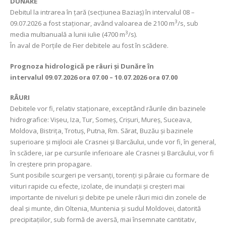
DUNĂRE
Debitul la intrarea în țară (secțiunea Baziaș) în intervalul 08 –
3
09.07.2026 a fost staționar, având valoarea de 2100 m
/s, sub
3
media multianuală a lunii iulie (4700 m
/s).
În aval de Porţile de Fier debitele au fost în scădere.
Prognoza hidrologică pe râuri și Dunăre în
intervalul
09.07.2026 ora 07.00 – 10.07.2026 ora 07.00
RÂURI
Debitele vor fi, relativ staționare, exceptând râurile din bazinele
hidrografice: Vișeu, Iza, Tur, Someș, Crișuri, Mureș, Suceava,
Moldova, Bistrița, Trotuș, Putna, Rm. Sărat, Buzău și bazinele
superioare și mijlocii ale Crasnei și Barcăului, unde vor fi, în general,
în scădere, iar pe cursurile inferioare ale Crasnei și Barcăului, vor fi
în creștere prin propagare.
Sunt posibile scurgeri pe versanți, torenți și pâraie cu formare de
viituri rapide cu efecte, izolate, de inundații și creșteri mai
importante de niveluri și debite pe unele râuri mici din zonele de
deal și munte, din Oltenia, Muntenia și sudul Moldovei, datorită
precipitațiilor, sub formă de aversă, mai însemnate cantitativ,