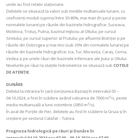
unde au fost relativ staționare.
Debitele se situează la valori sub mediile multianuale lunare, cu
coeficienți moduli cuprinși între 30-80%, mai mari (în jurul şi peste
normalele lunare) pe râurile din bazinele hidrografice: Suceava,
Moldova, Trotuș, Putna, bazinul mijlociu al Oltului, pe cursul
Siretului, pe cursul superior al Prutului, pe afluenții Bistriței şi pe
râurile din Dobrogea și mai mici (sub 30% din normalele lunare) pe
râurile din bazinele hidrografice: Iza, Tur, Moravița, Caraș, Cerna,
Vedea şi pe unele râuri din bazinele inferioare ale Jiului şi Oltului.
Nivelurile pe râuri la stațiile hidrometrice se situează sub
COTELE
DE ATENȚIE
.
DUNĂRE
Debitul la intrarea în țară (secțiunea Baziaș) în intervalul 03 –
3
04.10.2024, a fost în scădere având valoarea de 7000 m
/s, peste
3
media multianuală a lunii octombrie (3850 m
/s).
În aval de Porțile de Fier, debitele au fost în scădere la Gruia și în
creștere pe sectorul Calafat – Tulcea.
Prognoza hidrologică pe râuri și Dunăre în
intervalul
04.10.2024 ora 07.00 – 05.10.2024 ora 07.00