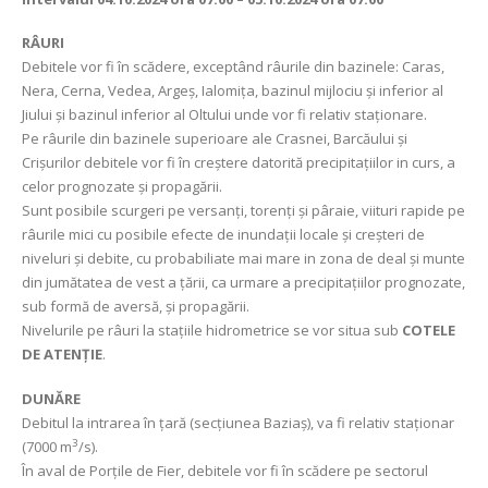
RÂURI
Debitele vor fi în scădere, exceptând râurile din bazinele: Caras,
Nera, Cerna, Vedea, Argeş, Ialomița, bazinul mijlociu şi inferior al
Jiului şi bazinul inferior al Oltului unde vor fi relativ staționare.
Pe râurile din bazinele superioare ale Crasnei, Barcăului şi
Crişurilor debitele vor fi în creştere datorită precipitațiilor in curs, a
celor prognozate şi propagării.
Sunt posibile scurgeri pe versanţi, torenţi şi pâraie, viituri rapide pe
râurile mici cu posibile efecte de inundaţii locale şi creşteri de
niveluri şi debite, cu probabiliate mai mare in zona de deal și munte
din jumătatea de vest a țării, ca urmare a precipitațiilor prognozate,
sub formă de aversă, şi propagării.
Nivelurile pe râuri la stațiile hidrometrice se vor situa sub
COTELE
DE ATENȚIE
.
DUNĂRE
Debitul la intrarea în țară (secțiunea Baziaș), va fi relativ staționar
3
(7000 m
/s).
În aval de Porțile de Fier, debitele vor fi în scădere pe sectorul