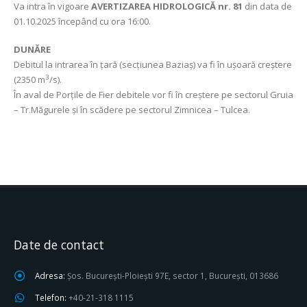
Va intra în vigoare
AVERTIZAREA HIDROLOGICĂ nr. 81
din data de
01.10.2025 începând cu ora 16:00.
DUNĂRE
Debitul la intrarea în țară (secțiunea Baziaș) va fi în uşoară creștere
3
(2350 m
/s).
În aval de Porțile de Fier debitele vor fi în creștere pe sectorul Gruia
– Tr.Măgurele și în scădere pe sectorul Zimnicea – Tulcea.
Date de contact
Adresa:
Șos. București-Ploiești 97E, sector 1, București, 013686
Telefon:
+40-21-318 1115