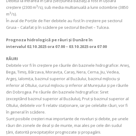
Debitul la intrarea în țară (secțiunea Baziaș) a fost în uşoară
3
creștere (2300 m
/s), sub media multianuală a lunii octombrie (3850
3
m
/s).
În aval de Porţile de Fier debitele
au fost în creștere pe sectorul
Gruia – Calafat și în scădere pe sectorul Bechet – Tulcea.
Prognoza hidrologică pe râuri și Dunăre în
intervalul
02.10.2025 ora 07.00 – 03.10.2025 ora 07.00
RÂURI
Debitele vor fi în creștere pe râurile din bazinele hidrografice: Arieș,
Bega, Timiș, Bârzava, Moravița, Caraș, Nera, Cerna, Jiu, Vedea,
Argeș, Ialomița, bazinul superior al Buzăului, bazinul mijlociu și
inferior al Oltului, cursul mijlociu și inferior al Mureșului și pe râurile
din Dobrogea. Pe râurile din bazinele hidrografice: Siret
(exceptând bazinul superior al Buzăului), Prut și bazinul superior al
Oltului, debitele vor fi relativ staționare, iar pe celelalte râuri, vor fi
în general în scădere.
Sunt posibile creșteri mai importante de niveluri şi debite, pe unele
râuri din zonele de deal și de munte, mai ales pe cele din sudul
țării, datorită precipitațiilor prognozate și propagării.