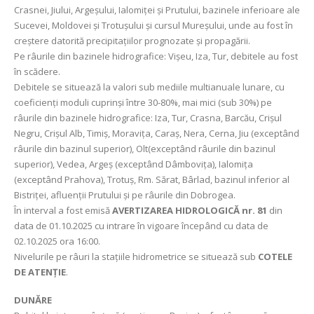
Crasnei, Jiului, Argeșului, Ialomiței și Prutului, bazinele inferioare ale
Sucevei, Moldovei și Trotușului și cursul Mureșului, unde au fost în
creştere datorită precipitațiilor prognozate şi propagării.
Pe râurile din bazinele hidrografice: Vişeu, Iza, Tur, debitele au fost
în scădere.
Debitele se situează la valori sub mediile multianuale lunare, cu
coeficienți moduli cuprinși între 30-80%, mai mici (sub 30%) pe
râurile din bazinele hidrografice: Iza, Tur, Crasna, Barcău, Crișul
Negru, Crișul Alb, Timiş, Moravița, Caraș, Nera, Cerna, Jiu (exceptând
râurile din bazinul superior), Olt(exceptând râurile din bazinul
superior), Vedea, Argeș (exceptând Dâmbovița), Ialomița
(exceptând Prahova), Trotuș, Rm. Sărat, Bârlad, bazinul inferior al
Bistriței, afluenții Prutului și pe râurile din Dobrogea.
În interval a fost emisă
AVERTIZAREA HIDROLOGICĂ nr. 81
din
data de 01.10.2025 cu intrare în vigoare începând cu data de
02.10.2025 ora 16:00.
Nivelurile pe râuri la stațiile hidrometrice se situează sub
COTELE
DE ATENȚIE
.
DUNĂRE