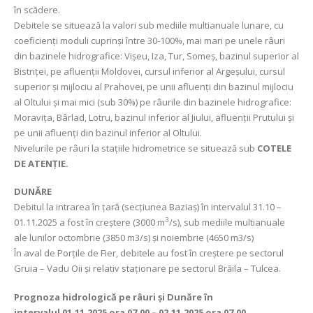
în scădere.
Debitele se situează la valori sub mediile multianuale lunare, cu
coeficienți moduli cuprinși între 30-100%, mai mari pe unele râuri
din bazinele hidrografice: Vișeu, Iza, Tur, Someș, bazinul superior al
Bistriței, pe afluenții Moldovei, cursul inferior al Argeșului, cursul
superior și mijlociu al Prahovei, pe unii afluenți din bazinul mijlociu
al Oltului și mai mici (sub 30%) pe râurile din bazinele hidrografice:
Moravița, Bârlad, Lotru, bazinul inferior al Jiului, afluenții Prutului și
pe unii afluenți din bazinul inferior al Oltului.
Nivelurile pe râuri la stațiile hidrometrice se situează sub
COTELE
DE ATENȚIE.
DUNĂRE
Debitul la intrarea în țară (secțiunea Baziaș) în intervalul 31.10 –
3
01.11.2025 a fost în creștere
(3000 m
/s), sub mediile multianuale
ale lunilor octombrie (3850 m3/s) și noiembrie (4650 m3/s)
În aval de Porțile de Fier, debitele
au fost în creștere pe sectorul
Gruia – Vadu Oii și relativ staționare pe sectorul Brăila – Tulcea.
Prognoza hidrologică pe râuri și Dunăre în
intervalul
01.11.2025 ora 07.00 – 02.11.2025 ora 07.00