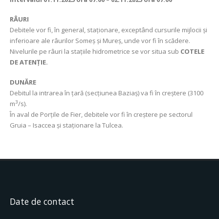
RÂURI
Debitele vor fi, în general, staționare, exceptând cursurile mijlocii și
inferioare ale râurilor Someș și Mureș, unde vor fi în scădere.
Nivelurile pe râuri la stațiile hidrometrice se vor situa sub
COTELE
DE ATENȚIE.
DUNĂRE
Debitul la intrarea în țară (secțiunea Baziaș) va fi în creștere (3100
3
m
/s).
În aval de Porțile de Fier, debitele vor fi în creștere pe sectorul
Gruia – Isaccea și staționare la Tulcea.
Date de contact