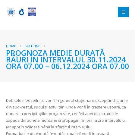
HOME
BULETINE
PROGNOZA MEDIE DURATĂ
RÂURI ÎN INTERVALUL 30.11.2024
ORA 07.00 – 06.12.2024 ORA 07.00
Debitele medii zilnice vor fi în general staționare exceptând râurile
din sud-vestul, sudul și estul țării unde vor fi în creștere ușoară, ca
urmare a precipitațiilor prognozate, cedării apei din stratul de
zăpadă din zonele montane și propagării, în prima zi a intervalului,
iar apoi în scădere până la sfârșitul intervalului.
Formațiunile de gheață (gheață la maluri) vor fi în ușoară