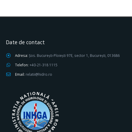
Date de contact
Adresa:
Șos. București-Ploiești 97E, sector 1, București, 013686
Telefon:
+40-21-318 1115
Email:
relatii@hidro.ro