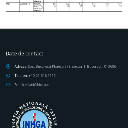
Date de contact
Adresa:
Șos. București-Ploiești 97E, sector 1, București, 013686
Telefon:
+40-21-318 1115
Email:
relatii@hidro.ro