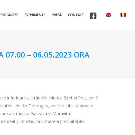
PROGNOZE
EVENIMENTE
PRESĂ
CONTACT
07.00 – 06.05.2023 ORA
e inferioare ale râurilor Mureș, Siret și Prut, vor fi
lui și cele din Dobrogea, vor fi relativ staționare.
ioare ale râurilor Bârzava și Moravița.
 de deal și munte, ca urmare a precipitațiilor