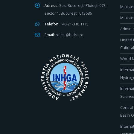
Adresa:
Șos. București-Ploiești 97E,
Ministe
sector 1, București, 013686
Ministe
Telefon:
+40-21-318 1115
Adminis
Email:
relatii@hidro.ro
United 
Cultura
World M
Interna
Hydroge
Interna
Scienc
Central
Basin O
Interna