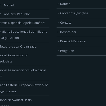
Noutăți
rul Mediului
Conferința Științifică
rul Apelor și Pădurilor
Contact
trația Națională „Apele Române”
Nations Educational, Scientific and
Despre noi
l Organization
Direcţii & Produse
eteorological Organization
Prognoze
tional Association of
ologists
tional Association of Hydrological
es
 and Eastern European Network of
rganization
tional Network of Basin