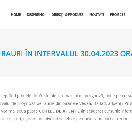
HOME
DESPRE NOI
DIRECŢII & PRODUSE
NOUTĂȚI
PROIECTE
URI ÎN INTERVALUL 30.04.2023 ORA 
xceptând primele două zile ale intervalului de prognoză, unde pe cursuril
rvalul de prognoză pe râurile din bazinele Vedea, Bârlad, afluenții Prutu
e vor mai situa peste
COTELE DE ATENȚIE
(în scădere) cursurile infer
le creșteri, ușoare, de niveluri și debite pe unele râuri mici din zonele