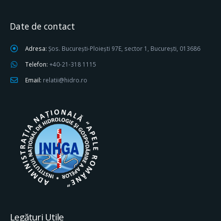
Date de contact
Adresa:
Șos. București-Ploiești 97E, sector 1, București, 013686
Telefon:
+40-21-318 1115
Email:
relatii@hidro.ro
Legături Utile