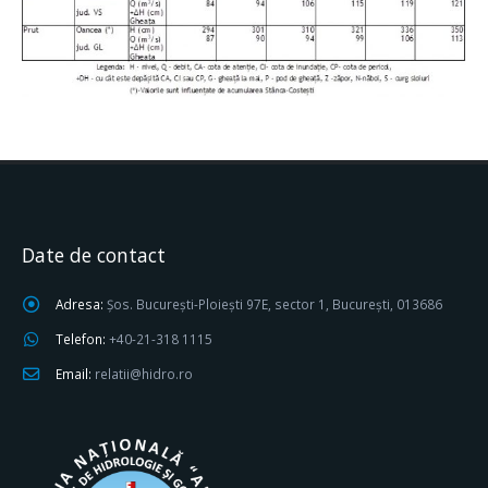
Date de contact
Adresa:
Șos. București-Ploiești 97E, sector 1, București, 013686
Telefon:
+40-21-318 1115
Email:
relatii@hidro.ro