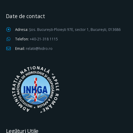
Date de contact
Adresa:
Șos. București-Ploiești 97E, sector 1, București, 013686
Telefon:
+40-21-318 1115
Email:
relatii@hidro.ro
Legături Utile