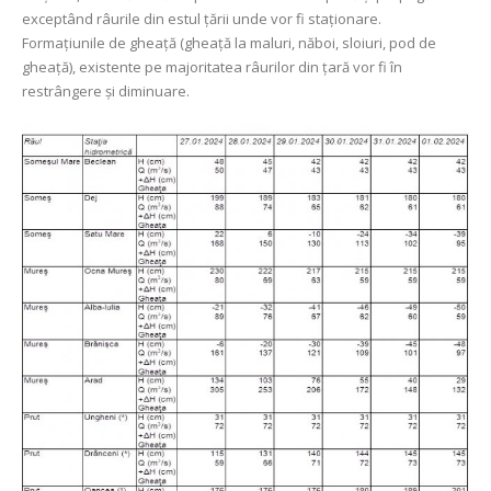
exceptând râurile din estul țării unde vor fi staționare.
Formațiunile de gheață (gheață la maluri, năboi, sloiuri, pod de
gheață), existente pe majoritatea râurilor din țară vor fi în
restrângere şi diminuare.