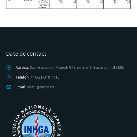
Date de contact
Adresa:
Șos. București-Ploiești 97E, sector 1, București, 013686
Telefon:
+40-21-318 1115
Email:
relatii@hidro.ro