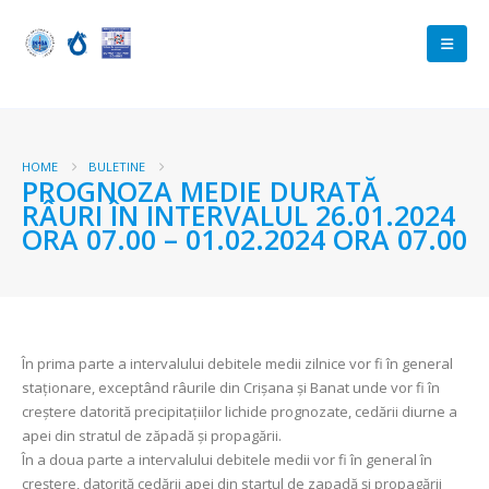
HOME
BULETINE
PROGNOZA MEDIE DURATĂ
RÂURI ÎN INTERVALUL 26.01.2024
ORA 07.00 – 01.02.2024 ORA 07.00
În prima parte a intervalului debitele medii zilnice vor fi în general
staționare, exceptând râurile din Crişana şi Banat unde vor fi în
creştere datorită precipitațiilor lichide prognozate, cedării diurne a
apei din stratul de zăpadă şi propagării.
În a doua parte a intervalului debitele medii vor fi în general în
creştere, datorită cedării apei din startul de zapadă şi propagării