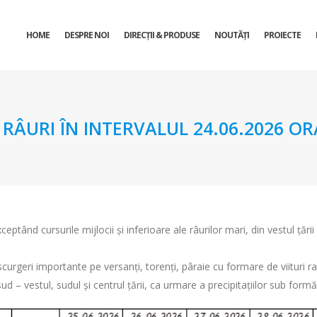
HOME
DESPRE NOI
DIRECŢII & PRODUSE
NOUTĂȚI
PROIECTE
URI ÎN INTERVALUL 24.06.2026 ORA 
ceptând cursurile mijlocii și inferioare ale râurilor mari, din vestul țăr
scurgeri importante pe versanți, torenți, pâraie cu formare de viituri ra
ud – vestul, sudul și centrul țării, ca urmare a precipitațiilor sub fo