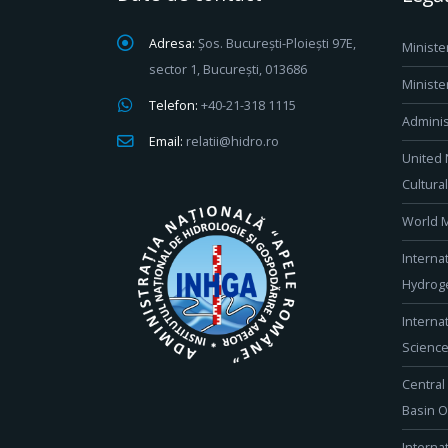
Adresa:
Șos. București-Ploiești 97E,
Ministe
sector 1, București, 013686
Ministe
Telefon:
+40-21-318 1115
Adminis
Email:
relatii@hidro.ro
United 
Cultura
World M
Interna
Hydroge
Interna
Scienc
Central
Basin O
Interna