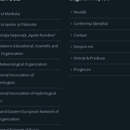
Noutăți
rul Mediului
Conferința Științifică
rul Apelor și Pădurilor
Contact
trația Națională „Apele Române”
Nations Educational, Scientific and
Despre noi
l Organization
Direcţii & Produse
eteorological Organization
Prognoze
tional Association of
ologists
tional Association of Hydrological
es
 and Eastern European Network of
rganization
tional Network of Basin