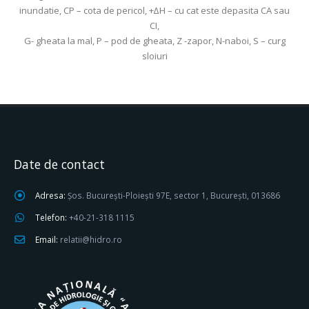
inundatie, CP – cota de pericol, +∆H – cu cat este depasita CA sau
CI,
G- gheata la mal, P – pod de gheata, Z -zapor, N-naboi, S – curg
sloiuri
Date de contact
Adresa:
Șos. București-Ploiești 97E, sector 1, București, 013686
Telefon:
+40-21-318 1115
Email:
relatii@hidro.ro