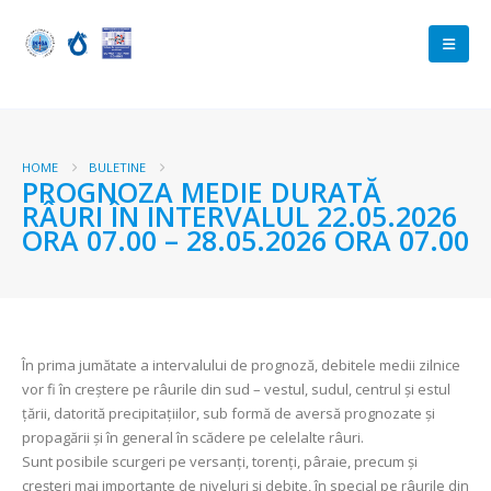
HOME
BULETINE
PROGNOZA MEDIE DURATĂ
RÂURI ÎN INTERVALUL 22.05.2026
ORA 07.00 – 28.05.2026 ORA 07.00
În prima jumătate a intervalului de prognoză, debitele medii zilnice
vor fi în creștere pe râurile din sud – vestul, sudul, centrul și estul
țării, datorită precipitațiilor, sub formă de aversă prognozate și
propagării și în general în scădere pe celelalte râuri.
Sunt posibile scurgeri pe versanți, torenți, pâraie, precum și
creșteri mai importante de niveluri și debite, în special pe râurile din