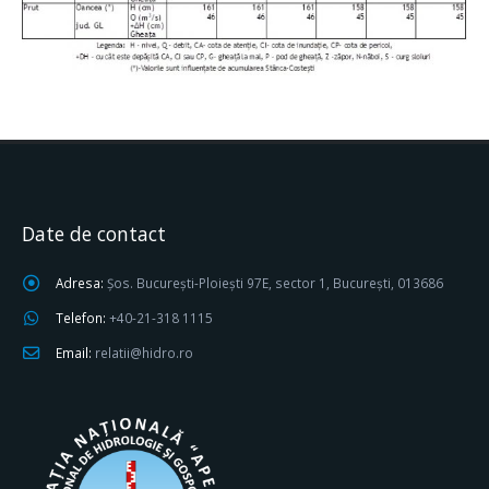
Date de contact
Adresa:
Șos. București-Ploiești 97E, sector 1, București, 013686
Telefon:
+40-21-318 1115
Email:
relatii@hidro.ro