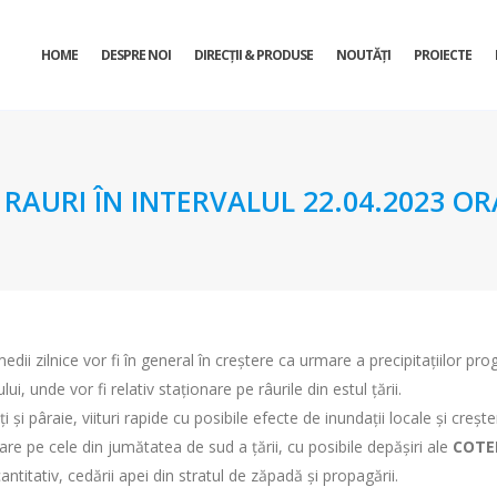
HOME
DESPRE NOI
DIRECŢII & PRODUSE
NOUTĂȚI
PROIECTE
URI ÎN INTERVALUL 22.04.2023 ORA 
dii zilnice vor fi în general în creştere ca urmare a precipitațiilor pro
i, unde vor fi relativ staționare pe râurile din estul țării.
 şi pâraie, viituri rapide cu posibile efecte de inundaţii locale şi creşt
re pe cele din jumătatea de sud a țării, cu posibile depăşiri ale
COTE
itativ, cedării apei din stratul de zăpadă şi propagării.