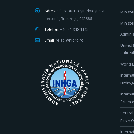
Adresa:
Șos. București-Ploiești 97E,
Ministe
sector 1, București, 013686
Ministe
Telefon:
+40-21-318 1115
Adminis
Email:
relatii@hidro.ro
United 
Cultura
World M
Interna
Hydroge
Interna
Scienc
Central
Basin O
Interna