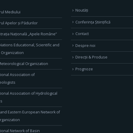
Noutăți
rul Mediului
Conferința Științifică
rul Apelor și Pădurilor
Contact
trația Națională „Apele Române”
Nations Educational, Scientific and
Despre noi
l Organization
Direcţii & Produse
eteorological Organization
Prognoze
tional Association of
ologists
tional Association of Hydrological
es
 and Eastern European Network of
rganization
tional Network of Basin