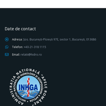
Date de contact
Adresa:
Șos. București-Ploiești 97E, sector 1, București, 013686
Telefon:
+40-21-318 1115
Email:
relatii@hidro.ro