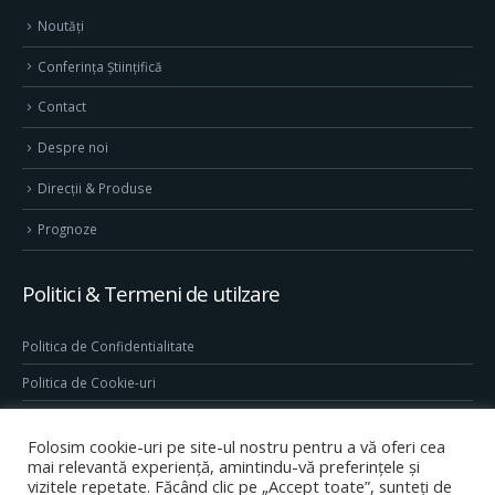
Noutăți
Conferința Științifică
Contact
Despre noi
Direcţii & Produse
Prognoze
Politici & Termeni de utilzare
Politica de Confidentialitate
Politica de Cookie-uri
Termeni & Conditii
Folosim cookie-uri pe site-ul nostru pentru a vă oferi cea
Conditii generale de utilizare site
mai relevantă experiență, amintindu-vă preferințele și
vizitele repetate. Făcând clic pe „Accept toate”, sunteți de