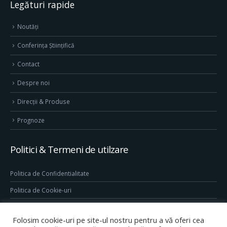
Legături rapide
Noutăți
Conferința Științifică
Contact
Despre noi
Direcţii & Produse
Prognoze
Politici & Termeni de utilzare
Politica de Confidentialitate
Politica de Cookie-uri
Termeni & Conditii
Folosim cookie-uri pe site-ul nostru pentru a vă oferi cea
Conditii generale de utilizare site