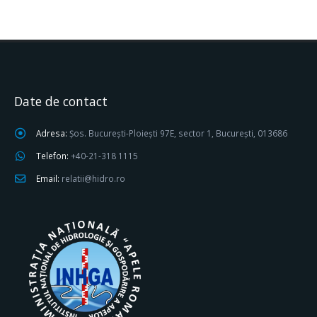
Date de contact
Adresa:
Șos. București-Ploiești 97E, sector 1, București, 013686
Telefon:
+40-21-318 1115
Email:
relatii@hidro.ro