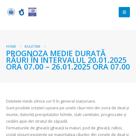
HOME
BULETINE
PROGNOZA MEDIE DURATĂ
RÂURI ÎN INTERVALUL 20.01.2025
ORA 07.00 – 26.01.2025 ORA 07.00
Debitele medii zilnice vor fi în general staționare.
Sunt posibile creşteri uşoare pe unele râuri mici din zona de deal şi
munte, datorită precipitațiilor lichide, slab cantitativ, prognozate și
cedării apei din stratul de zăpadă.
Formațiunile de gheață (gheață la maluri, pod de gheață, năboi,
izolat sloiuri) existente pe majoritatea râurilor din zonele de deal și