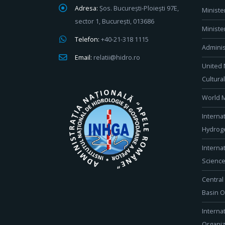
Adresa:
Șos. București-Ploiești 97E,
Ministe
sector 1, București, 013686
Ministe
Telefon:
+40-21-318 1115
Adminis
Email:
relatii@hidro.ro
United 
Cultura
World M
Interna
Hydroge
Interna
Scienc
Central
Basin O
Interna
Organiz