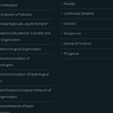
Noutăți
rul Mediului
Conferința Științifică
rul Apelor și Pădurilor
Contact
trația Națională „Apele Române”
Nations Educational, Scientific and
Despre noi
l Organization
Direcţii & Produse
eteorological Organization
Prognoze
tional Association of
ologists
tional Association of Hydrological
es
 and Eastern European Network of
rganization
tional Network of Basin
ations