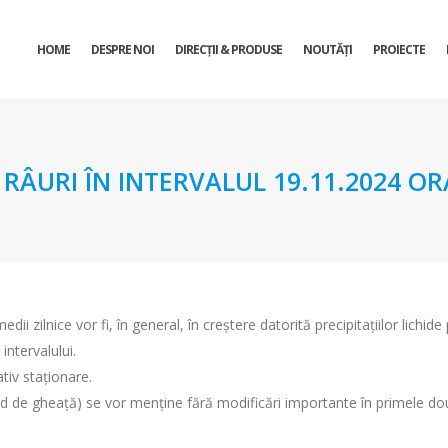
HOME
DESPRE NOI
DIRECŢII & PRODUSE
NOUTĂȚI
PROIECTE
URI ÎN INTERVALUL 19.11.2024 ORA 
dii zilnice vor fi, în general, în creștere datorită precipitațiilor lichid
 intervalului.
ativ staționare.
 de gheață) se vor menține fără modificări importante în primele două z