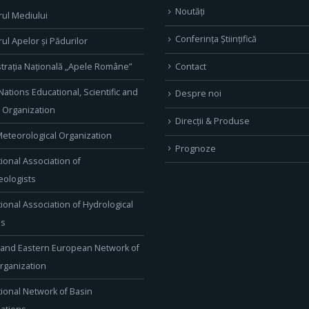
Noutăți
rul Mediului
Conferința Științifică
rul Apelor și Pădurilor
Contact
trația Națională „Apele Române”
Nations Educational, Scientific and
Despre noi
l Organization
Direcţii & Produse
eteorological Organization
Prognoze
tional Association of
ologists
tional Association of Hydrological
es
 and Eastern European Network of
rganization
tional Network of Basin