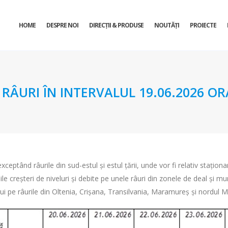
HOME
DESPRE NOI
DIRECŢII & PRODUSE
NOUTĂȚI
PROIECTE
URI ÎN INTERVALUL 19.06.2026 ORA 
exceptând râurile din sud-estul și estul țării, unde vor fi relativ stațion
e creșteri de niveluri și debite pe unele râuri din zonele de deal și m
ui pe râurile din Oltenia, Crișana, Transilvania, Maramureș și nordul M