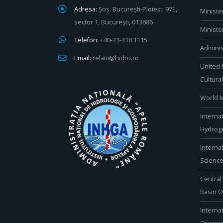
Adresa:
Șos. București-Ploiești 97E,
Ministe
sector 1, București, 013686
Ministe
Telefon:
+40-21-318 1115
Adminis
Email:
relatii@hidro.ro
United 
Cultura
World M
Interna
Hydroge
Interna
Scienc
Central
Basin O
Interna