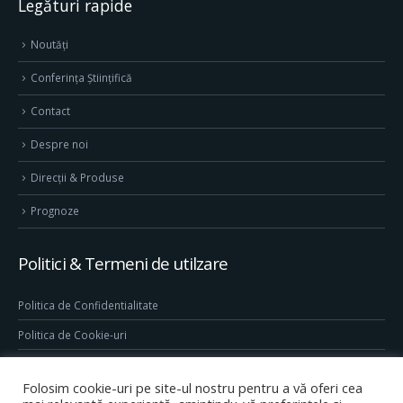
Legături rapide
Noutăți
Conferința Științifică
Contact
Despre noi
Direcţii & Produse
Prognoze
Politici & Termeni de utilzare
Politica de Confidentialitate
Politica de Cookie-uri
Termeni & Conditii
Folosim cookie-uri pe site-ul nostru pentru a vă oferi cea
Conditii generale de utilizare site