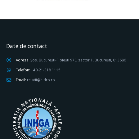
Date de contact
Adresa:
Șos. București-Ploiești 97E, sector 1, București, 013686
Telefon:
+40-21-318 1115
Email:
relatii@hidro.ro