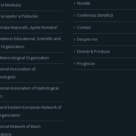
Noutăți
rul Mediului
Conferința Științifică
rul Apelor și Pădurilor
Contact
trația Națională „Apele Române”
Nations Educational, Scientific and
Despre noi
l Organization
Direcţii & Produse
eteorological Organization
Prognoze
tional Association of
ologists
tional Association of Hydrological
es
 and Eastern European Network of
rganization
tional Network of Basin
ations