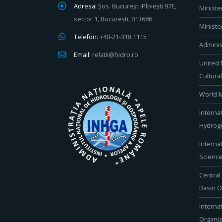
Adresa:
Șos. București-Ploiești 97E,
Ministe
sector 1, București, 013686
Ministe
Telefon:
+40-21-318 1115
Adminis
Email:
relatii@hidro.ro
United 
Cultura
World M
Interna
Hydroge
Interna
Scienc
Central
Basin O
Interna
Organiz